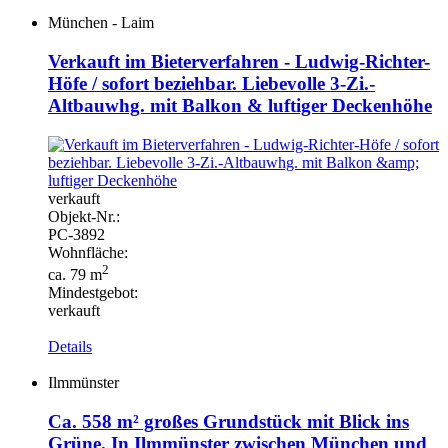
München - Laim
Verkauft im Bieterverfahren - Ludwig-Richter-
Höfe / sofort beziehbar. Liebevolle 3-Zi.-
Altbauwhg. mit Balkon & luftiger Deckenhöhe
verkauft
Objekt-
Nr.:
PC-
3892
Wohnfläche:
2
ca. 79 m
Mindestgebot:
verkauft
Details
Ilmmünster
Ca. 558 m² großes Grundstück mit Blick ins
Grüne. In Ilmmünster zwischen München und