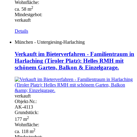
Wohnfläche:
2
ca. 58 m
Mindestgebot:
verkauft
Details
München - Untergiesing-Harlaching
Verkauft im Bieterverfahren - Familientraum in
Harlaching (Tiroler Platz): Helles RMH mit
schönem Garten, Balkon & Einzelgarage.
verkauft
Objekt-
Nr.:
AK-
4113
Grundstück:
2
177 m
Wohnfläche:
2
ca. 118 m
Mindestgebot: