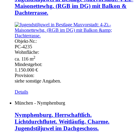
Maisonettewhg. (RGB im DG) mit Balkon &
Dachterrasse.
Objekt-
Nr.:
PC-
4235
Wohnfläche:
2
ca. 116 m
Mindestgebot:
1.150.000 €
Provision:
siehe sonstige Angaben.
Details
München - Nymphenburg
Nymphenburg. Herrschaftlich.
Lichtdurchflutet. Weitläufig. Charme.
Jugendstiljuwel im Dachgeschoss.