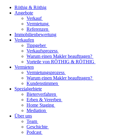
Röthig & Röthig
Angebote
Verkauf
Vermietung
Referenzen
Immobilienbewertung
Verkaufen
Tippgeber
Verkaufsprozess
Warum einen Makler beauftragen?
Vorteile von RÖTHIG & RÖTHIG
Vermieten
Vermietungsprozess
Warum einen Makler beauftragen?
Kundenstimmen
Spezialgebiete
Bieterverfahren
Erben & Vererben
Home Staging
Mediation
Über uns
Team
Geschichte
Podcast