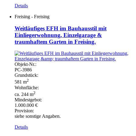
Details
Freising - Freising
Weitläufiges EFH im Bauhausstil mit
Einliegerwohnung, Einzelgarage &
traumhaftem Garten in Freising.
Objekt-
Nr.:
PC-
3986
Grundstück:
2
581 m
Wohnfläche:
2
ca. 244 m
Mindestgebot:
1.000.000 €
Provision:
siehe sonstige Angaben.
Details