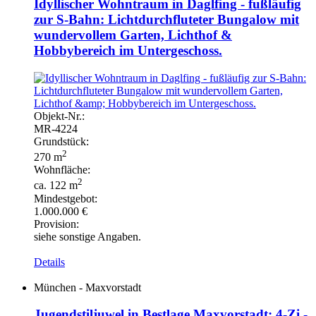
Idyllischer Wohntraum in Daglfing - fußläufig
zur S-Bahn: Lichtdurchfluteter Bungalow mit
wundervollem Garten, Lichthof &
Hobbybereich im Untergeschoss.
Objekt-
Nr.:
MR-
4224
Grundstück:
2
270 m
Wohnfläche:
2
ca. 122 m
Mindestgebot:
1.000.000 €
Provision:
siehe sonstige Angaben.
Details
München - Maxvorstadt
Jugendstiljuwel in Bestlage Maxvorstadt: 4-Zi.-