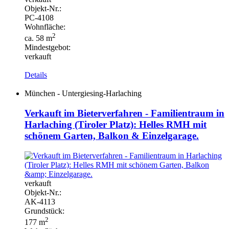
Objekt-
Nr.:
PC-
4108
Wohnfläche:
2
ca. 58 m
Mindestgebot:
verkauft
Details
München - Untergiesing-Harlaching
Verkauft im Bieterverfahren - Familientraum in
Harlaching (Tiroler Platz): Helles RMH mit
schönem Garten, Balkon & Einzelgarage.
verkauft
Objekt-
Nr.:
AK-
4113
Grundstück:
2
177 m