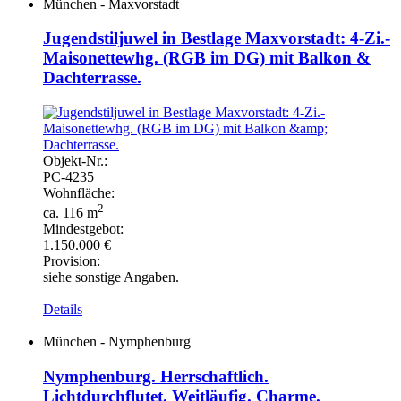
München - Maxvorstadt
Jugendstiljuwel in Bestlage Maxvorstadt: 4-Zi.-
Maisonettewhg. (RGB im DG) mit Balkon &
Dachterrasse.
Objekt-
Nr.:
PC-
4235
Wohnfläche:
2
ca. 116 m
Mindestgebot:
1.150.000 €
Provision:
siehe sonstige Angaben.
Details
München - Nymphenburg
Nymphenburg. Herrschaftlich.
Lichtdurchflutet. Weitläufig. Charme.