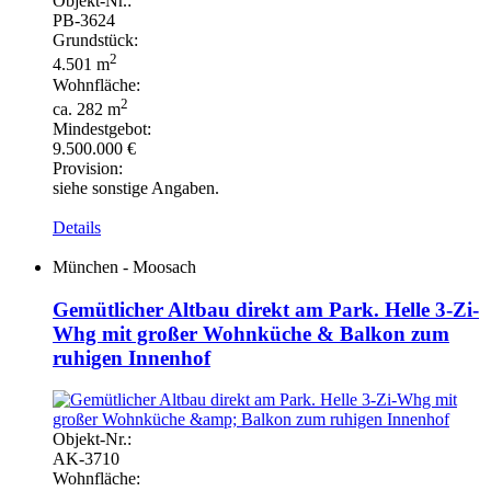
Objekt-
Nr.:
PB-
3624
Grundstück:
2
4.501 m
Wohnfläche:
2
ca. 282 m
Mindestgebot:
9.500.000 €
Provision:
siehe sonstige Angaben.
Details
München - Moosach
Gemütlicher Altbau direkt am Park. Helle 3-Zi-
Whg mit großer Wohnküche & Balkon zum
ruhigen Innenhof
Objekt-
Nr.:
AK-
3710
Wohnfläche: