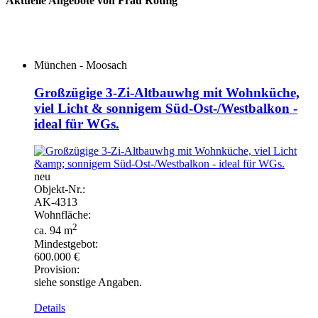
Aktuelle Angebote von Frau Röthig
München - Moosach
Großzügige 3-Zi-Altbauwhg mit Wohnküche,
viel Licht & sonnigem Süd-Ost-/Westbalkon -
ideal für WGs.
neu
Objekt-
Nr.:
AK-
4313
Wohnfläche:
2
ca. 94 m
Mindestgebot:
600.000 €
Provision:
siehe sonstige Angaben.
Details