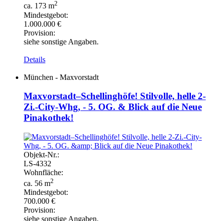
2
ca. 173 m
Mindestgebot:
1.000.000 €
Provision:
siehe sonstige Angaben.
Details
München - Maxvorstadt
Maxvorstadt–Schellinghöfe! Stilvolle, helle 2-
Zi.-City-Whg, - 5. OG. & Blick auf die Neue
Pinakothek!
Objekt-
Nr.:
LS-
4332
Wohnfläche:
2
ca. 56 m
Mindestgebot:
700.000 €
Provision:
siehe sonstige Angaben.