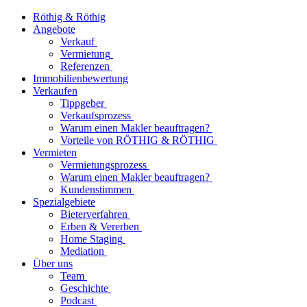
Röthig & Röthig
Angebote
Verkauf
Vermietung
Referenzen
Immobilienbewertung
Verkaufen
Tippgeber
Verkaufsprozess
Warum einen Makler beauftragen?
Vorteile von RÖTHIG & RÖTHIG
Vermieten
Vermietungsprozess
Warum einen Makler beauftragen?
Kundenstimmen
Spezialgebiete
Bieterverfahren
Erben & Vererben
Home Staging
Mediation
Über uns
Team
Geschichte
Podcast