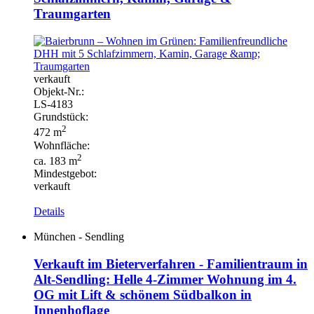
Traumgarten
verkauft
Objekt-
Nr.:
LS-
4183
Grundstück:
2
472 m
Wohnfläche:
2
ca. 183 m
Mindestgebot:
verkauft
Details
München - Sendling
Verkauft im Bieterverfahren - Familientraum in
Alt-Sendling: Helle 4-Zimmer Wohnung im 4.
OG mit Lift & schönem Südbalkon in
Innenhoflage