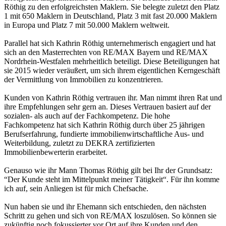
Röthig zu den erfolgreichsten Maklern. Sie belegte zuletzt den Platz
1 mit 650 Maklern in Deutschland, Platz 3 mit fast 20.000 Maklern
in Europa und Platz 7 mit 50.000 Maklern weltweit.
Parallel hat sich Kathrin Röthig unternehmerisch engagiert und hat
sich an den Masterrechten von RE/MAX Bayern und RE/MAX
Nordrhein-Westfalen mehrheitlich beteiligt. Diese Beteiligungen hat
sie 2015 wieder veräußert, um sich ihrem eigentlichen Kerngeschäft
der Vermittlung von Immobilien zu konzentrieren.
Kunden von Kathrin Röthig vertrauen ihr. Man nimmt ihren Rat und
ihre Empfehlungen sehr gern an. Dieses Vertrauen basiert auf der
sozialen- als auch auf der Fachkompetenz. Die hohe
Fachkompetenz hat sich Kathrin Röthig durch über 25 jährigen
Berufserfahrung, fundierte immobilienwirtschaftliche Aus- und
Weiterbildung, zuletzt zu DEKRA zertifizierten
Immobilienbewerterin erarbeitet.
Genauso wie ihr Mann Thomas Röthig gilt bei Ihr der Grundsatz:
“Der Kunde steht im Mittelpunkt meiner Tätigkeit“. Für ihn komme
ich auf, sein Anliegen ist für mich Chefsache.
Nun haben sie und ihr Ehemann sich entschieden, den nächsten
Schritt zu gehen und sich von RE/MAX loszulösen. So können sie
zukünftig noch fokussierter vor Ort auf ihre Kunden und den