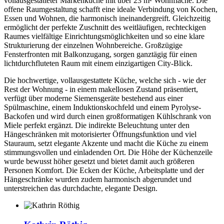
vollausgestatteter Markenküche mit über 23 m² Wohnfläche. Die
offene Raumgestaltung schafft eine ideale Verbindung von Kochen,
Essen und Wohnen, die harmonisch ineinandergreift. Gleichzeitig
ermöglicht der perfekte Zuschnitt des weitläufigen, rechteckigen
Raumes vielfältige Einrichtungsmöglichkeiten und so eine klare
Strukturierung der einzelnen Wohnbereiche. Großzügige
Fensterfronten mit Balkonzugang, sorgen ganztägig für einen
lichtdurchfluteten Raum mit einem einzigartigen City-Blick.
Die hochwertige, vollausgestattete Küche, welche sich - wie der
Rest der Wohnung - in einem makellosen Zustand präsentiert,
verfügt über moderne Siemensgeräte bestehend aus einer
Spülmaschine, einem Induktionskochfeld und einem Pyrolyse-
Backofen und wird durch einen großformatigen Kühlschrank von
Miele perfekt ergänzt. Die indirekte Beleuchtung unter den
Hängeschränken mit motorisierter Öffnungsfunktion und viel
Stauraum, setzt elegante Akzente und macht die Küche zu einem
stimmungsvollen und einladenden Ort. Die Höhe der Küchenzeile
wurde bewusst höher gesetzt und bietet damit auch größeren
Personen Komfort. Die Ecken der Küche, Arbeitsplatte und der
Hängeschränke wurden zudem harmonisch abgerundet und
unterstreichen das durchdachte, elegante Design.