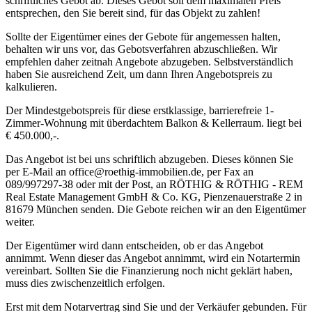
schriftliches Gebot ab. Dieses Gebot soll dem maximalen Preis
entsprechen, den Sie bereit sind, für das Objekt zu zahlen!
Sollte der Eigentümer eines der Gebote für angemessen halten,
behalten wir uns vor, das Gebotsverfahren abzuschließen. Wir
empfehlen daher zeitnah Angebote abzugeben. Selbstverständlich
haben Sie ausreichend Zeit, um dann Ihren Angebotspreis zu
kalkulieren.
Der Mindestgebotspreis für diese erstklassige, barrierefreie 1-
Zimmer-Wohnung mit überdachtem Balkon & Kellerraum. liegt bei
€ 450.000,-.
Das Angebot ist bei uns schriftlich abzugeben. Dieses können Sie
per E-Mail an office@roethig-immobilien.de, per Fax an
089/997297-38 oder mit der Post, an RÖTHIG & RÖTHIG - REM
Real Estate Management GmbH & Co. KG, Pienzenauerstraße 2 in
81679 München senden. Die Gebote reichen wir an den Eigentümer
weiter.
Der Eigentümer wird dann entscheiden, ob er das Angebot
annimmt. Wenn dieser das Angebot annimmt, wird ein Notartermin
vereinbart. Sollten Sie die Finanzierung noch nicht geklärt haben,
muss dies zwischenzeitlich erfolgen.
Erst mit dem Notarvertrag sind Sie und der Verkäufer gebunden. Für