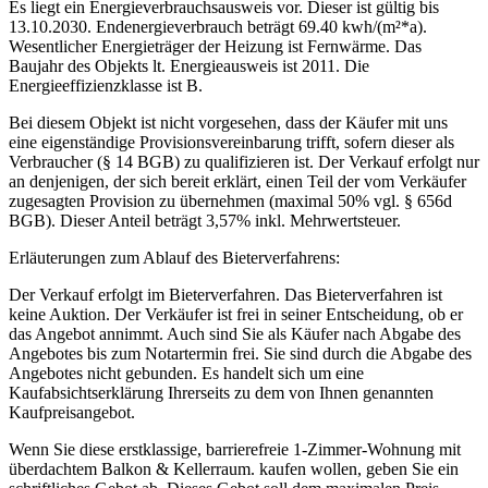
Es liegt ein Energieverbrauchsausweis vor. Dieser ist gültig bis
13.10.2030. Endenergieverbrauch beträgt 69.40 kwh/(m²*a).
Wesentlicher Energieträger der Heizung ist Fernwärme. Das
Baujahr des Objekts lt. Energieausweis ist 2011. Die
Energieeffizienzklasse ist B.
Bei diesem Objekt ist nicht vorgesehen, dass der Käufer mit uns
eine eigenständige Provisionsvereinbarung trifft, sofern dieser als
Verbraucher (§ 14 BGB) zu qualifizieren ist. Der Verkauf erfolgt nur
an denjenigen, der sich bereit erklärt, einen Teil der vom Verkäufer
zugesagten Provision zu übernehmen (maximal 50% vgl. § 656d
BGB). Dieser Anteil beträgt 3,57% inkl. Mehrwertsteuer.
Erläuterungen zum Ablauf des Bieterverfahrens:
Der Verkauf erfolgt im Bieterverfahren. Das Bieterverfahren ist
keine Auktion. Der Verkäufer ist frei in seiner Entscheidung, ob er
das Angebot annimmt. Auch sind Sie als Käufer nach Abgabe des
Angebotes bis zum Notartermin frei. Sie sind durch die Abgabe des
Angebotes nicht gebunden. Es handelt sich um eine
Kaufabsichtserklärung Ihrerseits zu dem von Ihnen genannten
Kaufpreisangebot.
Wenn Sie diese erstklassige, barrierefreie 1-Zimmer-Wohnung mit
überdachtem Balkon & Kellerraum. kaufen wollen, geben Sie ein