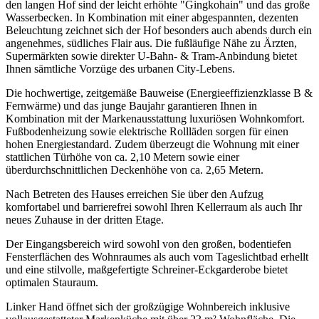
den langen Hof sind der leicht erhöhte "Gingkohain" und das große
Wasserbecken. In Kombination mit einer abgespannten, dezenten
Beleuchtung zeichnet sich der Hof besonders auch abends durch ein
angenehmes, südliches Flair aus. Die fußläufige Nähe zu Ärzten,
Supermärkten sowie direkter U-Bahn- & Tram-Anbindung bietet
Ihnen sämtliche Vorzüge des urbanen City-Lebens.
Die hochwertige, zeitgemäße Bauweise (Energieeffizienzklasse B &
Fernwärme) und das junge Baujahr garantieren Ihnen in
Kombination mit der Markenausstattung luxuriösen Wohnkomfort.
Fußbodenheizung sowie elektrische Rollläden sorgen für einen
hohen Energiestandard. Zudem überzeugt die Wohnung mit einer
stattlichen Türhöhe von ca. 2,10 Metern sowie einer
überdurchschnittlichen Deckenhöhe von ca. 2,65 Metern.
Nach Betreten des Hauses erreichen Sie über den Aufzug
komfortabel und barrierefrei sowohl Ihren Kellerraum als auch Ihr
neues Zuhause in der dritten Etage.
Der Eingangsbereich wird sowohl von den großen, bodentiefen
Fensterflächen des Wohnraumes als auch vom Tageslichtbad erhellt
und eine stilvolle, maßgefertigte Schreiner-Eckgarderobe bietet
optimalen Stauraum.
Linker Hand öffnet sich der großzügige Wohnbereich inklusive