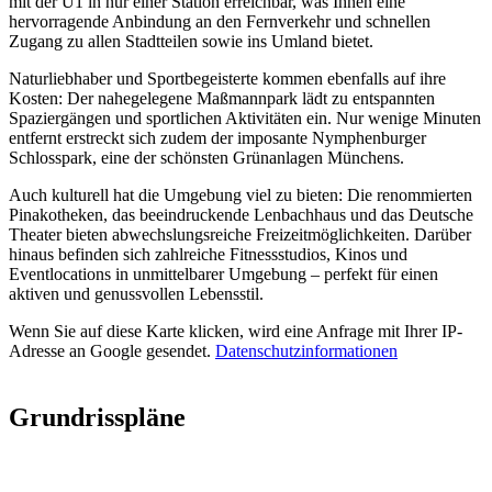
mit der U1 in nur einer Station erreichbar, was Ihnen eine
hervorragende Anbindung an den Fernverkehr und schnellen
Zugang zu allen Stadtteilen sowie ins Umland bietet.
Naturliebhaber und Sportbegeisterte kommen ebenfalls auf ihre
Kosten: Der nahegelegene Maßmannpark lädt zu entspannten
Spaziergängen und sportlichen Aktivitäten ein. Nur wenige Minuten
entfernt erstreckt sich zudem der imposante Nymphenburger
Schlosspark, eine der schönsten Grünanlagen Münchens.
Auch kulturell hat die Umgebung viel zu bieten: Die renommierten
Pinakotheken, das beeindruckende Lenbachhaus und das Deutsche
Theater bieten abwechslungsreiche Freizeitmöglichkeiten. Darüber
hinaus befinden sich zahlreiche Fitnessstudios, Kinos und
Eventlocations in unmittelbarer Umgebung – perfekt für einen
aktiven und genussvollen Lebensstil.
Wenn Sie auf diese Karte klicken, wird eine Anfrage mit Ihrer IP-
Adresse an Google gesendet.
Datenschutzinformationen
Grundrisspläne