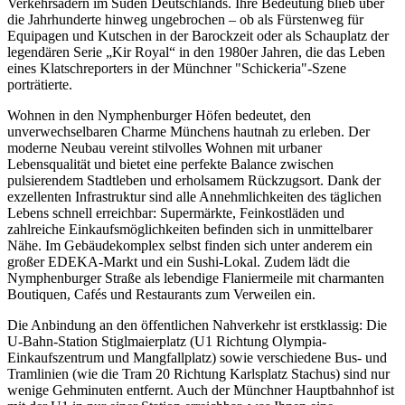
Verkehrsadern im Süden Deutschlands. Ihre Bedeutung blieb über
die Jahrhunderte hinweg ungebrochen – ob als Fürstenweg für
Equipagen und Kutschen in der Barockzeit oder als Schauplatz der
legendären Serie „Kir Royal“ in den 1980er Jahren, die das Leben
eines Klatschreporters in der Münchner "Schickeria"-Szene
porträtierte.
Wohnen in den Nymphenburger Höfen bedeutet, den
unverwechselbaren Charme Münchens hautnah zu erleben. Der
moderne Neubau vereint stilvolles Wohnen mit urbaner
Lebensqualität und bietet eine perfekte Balance zwischen
pulsierendem Stadtleben und erholsamem Rückzugsort. Dank der
exzellenten Infrastruktur sind alle Annehmlichkeiten des täglichen
Lebens schnell erreichbar: Supermärkte, Feinkostläden und
zahlreiche Einkaufsmöglichkeiten befinden sich in unmittelbarer
Nähe. Im Gebäudekomplex selbst finden sich unter anderem ein
großer EDEKA-Markt und ein Sushi-Lokal. Zudem lädt die
Nymphenburger Straße als lebendige Flaniermeile mit charmanten
Boutiquen, Cafés und Restaurants zum Verweilen ein.
Die Anbindung an den öffentlichen Nahverkehr ist erstklassig: Die
U-Bahn-Station Stiglmaierplatz (U1 Richtung Olympia-
Einkaufszentrum und Mangfallplatz) sowie verschiedene Bus- und
Tramlinien (wie die Tram 20 Richtung Karlsplatz Stachus) sind nur
wenige Gehminuten entfernt. Auch der Münchner Hauptbahnhof ist