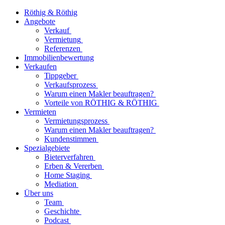
Röthig & Röthig
Angebote
Verkauf
Vermietung
Referenzen
Immobilienbewertung
Verkaufen
Tippgeber
Verkaufsprozess
Warum einen Makler beauftragen?
Vorteile von RÖTHIG & RÖTHIG
Vermieten
Vermietungsprozess
Warum einen Makler beauftragen?
Kundenstimmen
Spezialgebiete
Bieterverfahren
Erben & Vererben
Home Staging
Mediation
Über uns
Team
Geschichte
Podcast