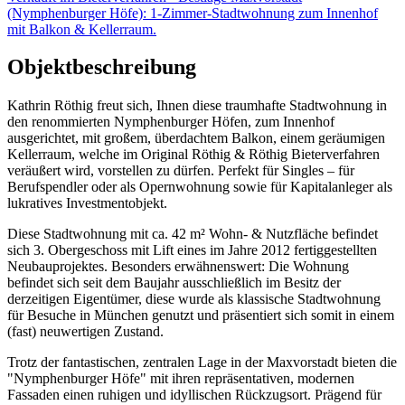
(Nymphenburger Höfe): 1-Zimmer-Stadtwohnung zum Innenhof
mit Balkon & Kellerraum.
Objektbeschreibung
Kathrin Röthig freut sich, Ihnen diese traumhafte Stadtwohnung in
den renommierten Nymphenburger Höfen, zum Innenhof
ausgerichtet, mit großem, überdachtem Balkon, einem geräumigen
Kellerraum, welche im Original Röthig & Röthig Bieterverfahren
veräußert wird, vorstellen zu dürfen. Perfekt für Singles – für
Berufspendler oder als Opernwohnung sowie für Kapitalanleger als
lukratives Investmentobjekt.
Diese Stadtwohnung mit ca. 42 m² Wohn- & Nutzfläche befindet
sich 3. Obergeschoss mit Lift eines im Jahre 2012 fertiggestellten
Neubauprojektes. Besonders erwähnenswert: Die Wohnung
befindet sich seit dem Baujahr ausschließlich im Besitz der
derzeitigen Eigentümer, diese wurde als klassische Stadtwohnung
für Besuche in München genutzt und präsentiert sich somit in einem
(fast) neuwertigen Zustand.
Trotz der fantastischen, zentralen Lage in der Maxvorstadt bieten die
"Nymphenburger Höfe" mit ihren repräsentativen, modernen
Fassaden einen ruhigen und idyllischen Rückzugsort. Prägend für