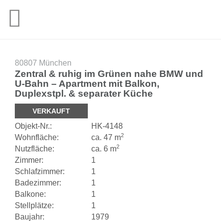
80807 München
Zentral & ruhig im Grünen nahe BMW und
U-Bahn – Apartment mit Balkon,
Duplexstpl. & separater Küche
VERKAUFT
Objekt-
Nr.:
HK-
4148
2
Wohnfläche:
ca. 47 m
2
Nutzfläche:
ca. 6 m
Zimmer:
1
Schlafzimmer:
1
Badezimmer:
1
Balkone:
1
Stellplätze:
1
Baujahr:
1979