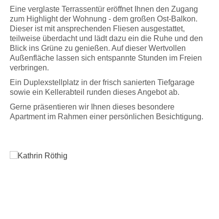
Eine verglaste Terrassentür eröffnet Ihnen den Zugang
zum Highlight der Wohnung - dem großen Ost-Balkon.
Dieser ist mit ansprechenden Fliesen ausgestattet,
teilweise überdacht und lädt dazu ein die Ruhe und den
Blick ins Grüne zu genießen. Auf dieser Wertvollen
Außenfläche lassen sich entspannte Stunden im Freien
Kathrin Röthig
verbringen.
(Geschäftsführerin)
Ein Duplexstellplatz in der frisch sanierten Tiefgarage
Pienzenauerstraße 2
sowie ein Kellerabteil runden dieses Angebot ab.
81679 München
Gerne präsentieren wir Ihnen dieses besondere
+49 89 997297-0
Apartment im Rahmen einer persönlichen Besichtigung.
+49 89 997297-38
kr
@
roethig-immobilien.de