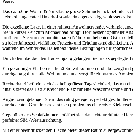
Paare.
Das ca. 62 m² Wohn- & Nutzfläche große Schmuckstück befindet sich 
liebevoll angelegter Hinterhof sowie ein eigenes, abgeschlossenes F
Die exzellente Lage, in einer ruhigen Anwohnerstraße, verbindet ang
Sie in kurzer Zeit zum Michaelibad bringt. Dort besteht optimaler 
profitieren Sie von der unmittelbaren Nähe zum beliebten Ostpark. Mi
zu jeder Jahreszeit vielfältige Freizeit- und Erholungsmöglichkeite
während im Winter das Hallenbad ideale Bedingungen für sportliches
Durch den überdachten Hauseingang gelangen Sie in das gepflegte T
Ein geräumiger Flurbereich heißt Sie willkommen und überzeugt mit gro
durchgängig durch alle Wohnräume und sorgt für ein warmes Ambien
Rechterhand befindet sich das hell geflieste Tageslichtbad, das mit 
hinaus bietet das Bad ausreichend Platz für eine Waschmaschine und 
Angrenzend gelangen Sie in das ruhig gelegene, perfekt geschnitten
durchdachten Grundrisses lässt sich problemlos ein großer Kleidersc
Gegenüber des Schlafzimmers eröffnet sich das lichtdurchflutete H
perfekter Süd-/Westausrichtung.
Mit einer beeindruckenden Fläche bietet dieser Raum außergewöhnlich 