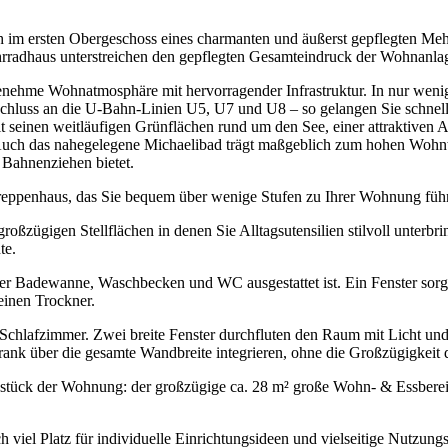
im ersten Obergeschoss eines charmanten und äußerst gepflegten Mehr
ahrradhaus unterstreichen den gepflegten Gesamteindruck der Wohnanla
enehme Wohnatmosphäre mit hervorragender Infrastruktur. In nur wenige
Anschluss an die U-Bahn-Linien U5, U7 und U8 – so gelangen Sie schne
t seinen weitläufigen Grünflächen rund um den See, einer attraktiven A
n. Auch das nahegelegene Michaelibad trägt maßgeblich zum hohen Wohn
 Bahnenziehen bietet.
reppenhaus, das Sie bequem über wenige Stufen zu Ihrer Wohnung führ
ßzügigen Stellflächen in denen Sie Alltagsutensilien stilvoll unterbri
te.
einer Badewanne, Waschbecken und WC ausgestattet ist. Ein Fenster sor
einen Trockner.
e Schlafzimmer. Zwei breite Fenster durchfluten den Raum mit Licht u
hrank über die gesamte Wandbreite integrieren, ohne die Großzügigkeit
erzstück der Wohnung: der großzügige ca. 28 m² große Wohn- & Essber
viel Platz für individuelle Einrichtungsideen und vielseitige Nutzung