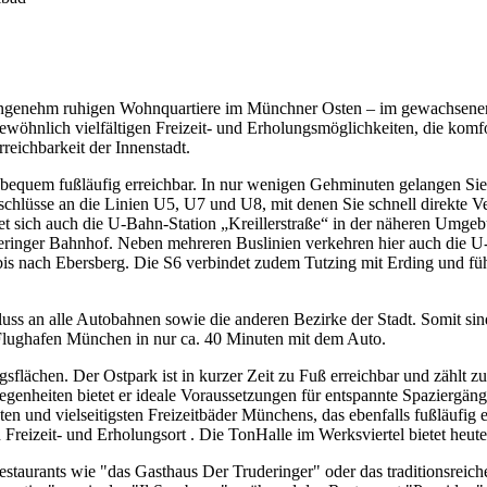
 angenehm ruhigen Wohnquartiere im Münchner Osten – im gewachsenen 
wöhnlich vielfältigen Freizeit- und Erholungsmöglichkeiten, die komfor
eichbarkeit der Innenstadt.
equem fußläufig erreichbar. In nur wenigen Gehminuten gelangen Sie zu
nschlüsse an die Linien U5, U7 und U8, mit denen Sie schnell direkte
sich auch die U-Bahn-Station „Kreillerstraße“ in der näheren Umgebu
deringer Bahnhof. Neben mehreren Buslinien verkehren hier auch die 
s nach Ebersberg. Die S6 verbindet zudem Tutzing mit Erding und führt
uss an alle Autobahnen sowie die anderen Bezirke der Stadt. Somit sin
lughafen München in nur ca. 40 Minuten mit dem Auto.
ngsflächen. Der Ostpark ist in kurzer Zeit zu Fuß erreichbar und zählt
nheiten bietet er ideale Voraussetzungen für entspannte Spaziergänge,
ten und vielseitigsten Freizeitbäder Münchens, das ebenfalls fußläufig
reizeit- und Erholungsort . Die TonHalle im Werksviertel bietet heut
estaurants wie "das Gasthaus Der Truderinger" oder das traditionsreich