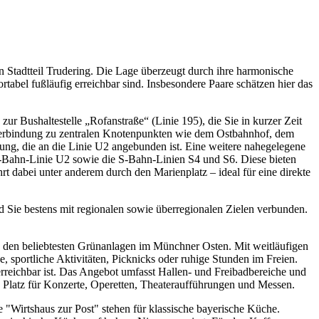
Stadtteil Trudering. Die Lage überzeugt durch ihre harmonische
tabel fußläufig erreichbar sind. Insbesondere Paare schätzen hier das
r Bushaltestelle „Rofanstraße“ (Linie 195), die Sie in kurzer Zeit
 Verbindung zu zentralen Knotenpunkten wie dem Ostbahnhof, dem
ng, die an die Linie U2 angebunden ist. Eine weitere nahegelegene
U-Bahn-Linie U2 sowie die S-Bahn-Linien S4 und S6. Diese bieten
 dabei unter anderem durch den Marienplatz – ideal für eine direkte
d Sie bestens mit regionalen sowie überregionalen Zielen verbunden.
 zu den beliebtesten Grünanlagen im Münchner Osten. Mit weitläufigen
 sportliche Aktivitäten, Picknicks oder ruhige Stunden im Freien.
 erreichbar ist. Das Angebot umfasst Hallen- und Freibadbereiche und
e Platz für Konzerte, Operetten, Theateraufführungen und Messen.
e "Wirtshaus zur Post" stehen für klassische bayerische Küche.