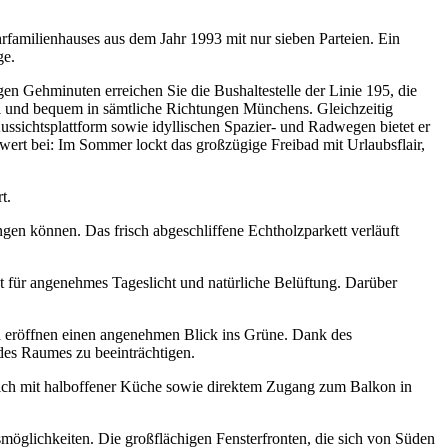
familienhauses aus dem Jahr 1993 mit nur sieben Parteien. Ein
ge.
n Gehminuten erreichen Sie die Bushaltestelle der Linie 195, die
ll und bequem in sämtliche Richtungen Münchens. Gleichzeitig
ussichtsplattform sowie idyllischen Spazier- und Radwegen bietet er
wert bei: Im Sommer lockt das großzügige Freibad mit Urlaubsflair,
t.
ngen können. Das frisch abgeschliffene Echtholzparkett verläuft
gt für angenehmes Tageslicht und natürliche Belüftung. Darüber
nd eröffnen einen angenehmen Blick ins Grüne. Dank des
 des Raumes zu beeinträchtigen.
eich mit halboffener Küche sowie direktem Zugang zum Balkon in
smöglichkeiten. Die großflächigen Fensterfronten, die sich von Süden