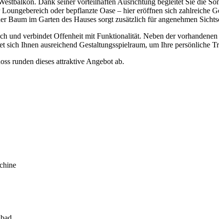
/Westbalkon. Dank seiner vorteilhaften Ausrichtung begleitet Sie die
Loungebereich oder bepflanzte Oase – hier eröffnen sich zahlreiche G
her Baum im Garten des Hauses sorgt zusätzlich für angenehmen Sichtsch
ich und verbindet Offenheit mit Funktionalität. Neben der vorhandene
fnet sich Ihnen ausreichend Gestaltungsspielraum, um Ihre persönliche
oss runden dieses attraktive Angebot ab.
chine
ibad