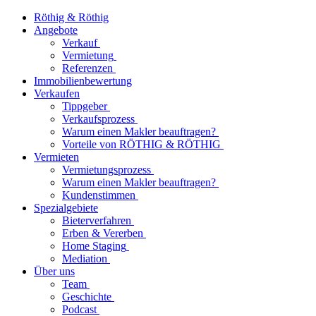
Röthig & Röthig
Angebote
Verkauf
Vermietung
Referenzen
Immobilienbewertung
Verkaufen
Tippgeber
Verkaufsprozess
Warum einen Makler beauftragen?
Vorteile von RÖTHIG & RÖTHIG
Vermieten
Vermietungsprozess
Warum einen Makler beauftragen?
Kundenstimmen
Spezialgebiete
Bieterverfahren
Erben & Vererben
Home Staging
Mediation
Über uns
Team
Geschichte
Podcast