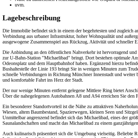
uvm.
Lagebeschreibung
Die Immobilie befindet sich in einem der begehrtesten und zugleich
Verbindung aus urbaner Infrastruktur, hoher Wohnqualität und außerge
ausgewogene Zusammenspiel aus Rückzug, Aktivität und schneller Err
Die Anbindung an den öffentlichen Nahverkehr ist hervorragend und b
zur U-Bahn-Station "Michaelibad" bringt. Dort bestehen optimale A
Odeonsplatz und dem Hauptbahnhof haben. Ergänzend hierzu befindet 
Bushaltestelle der Linie 193 bringt Sie in wenigen Minuten zum Tru
schnelle Verbindungen in Richtung Münchner Innenstadt und weiter bi
und komfortable Fahrt ins Herz der Stadt.
Der nur wenige Minuten entfernt gelegene Mittlere Ring bietet Anschl
Über die nahegelegenen Autobahnen A8 und A94 erreichen Sie den F
Ein besonderer Standortvorteil ist die Nähe zu attraktiven Naherholu
Wiesen, altem Baumbestand, Spazierwegen, kleinen Seen und Sitzgelege
Unmittelbar angrenzend befindet sich das Michaelibad, eines der größ
Saunalandschaften und macht das Michaelibad zu einem ganzjährigen F
Auch kulinarisch präsentiert sich die Umgebung vielseitig. Beliebte R