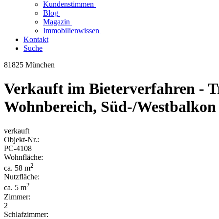
Kundenstimmen
Blog
Magazin
Immobilienwissen
Kontakt
Suche
81825 München
Verkauft im Bieterverfahren - 
Wohnbereich, Süd-/Westbalkon &
verkauft
Objekt-
Nr.:
PC-
4108
Wohnfläche:
2
ca. 58 m
Nutzfläche:
2
ca. 5 m
Zimmer:
2
Schlafzimmer: