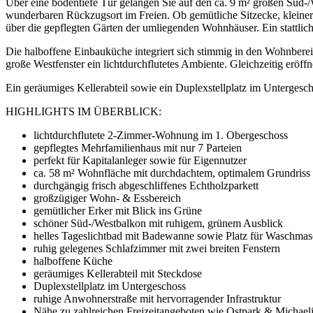
Über eine bodentiefe Tür gelangen Sie auf den ca. 9 m² großen Süd-
wunderbaren Rückzugsort im Freien. Ob gemütliche Sitzecke, kleiner 
über die gepflegten Gärten der umliegenden Wohnhäuser. Ein stattlic
Die halboffene Einbauküche integriert sich stimmig in den Wohnbere
große Westfenster ein lichtdurchflutetes Ambiente. Gleichzeitig eröf
Ein geräumiges Kellerabteil sowie ein Duplexstellplatz im Untergesch
HIGHLIGHTS IM ÜBERBLICK:
lichtdurchflutete 2-Zimmer-Wohnung im 1. Obergeschoss
gepflegtes Mehrfamilienhaus mit nur 7 Parteien
perfekt für Kapitalanleger sowie für Eigennutzer
ca. 58 m² Wohnfläche mit durchdachtem, optimalem Grundriss
durchgängig frisch abgeschliffenes Echtholzparkett
großzügiger Wohn- & Essbereich
gemütlicher Erker mit Blick ins Grüne
schöner Süd-/Westbalkon mit ruhigem, grünem Ausblick
helles Tageslichtbad mit Badewanne sowie Platz für Waschmas
ruhig gelegenes Schlafzimmer mit zwei breiten Fenstern
halboffene Küche
geräumiges Kellerabteil mit Steckdose
Duplexstellplatz im Untergeschoss
ruhige Anwohnerstraße mit hervorragender Infrastruktur
Nähe zu zahlreichen Freizeitangeboten wie Ostpark & Michael