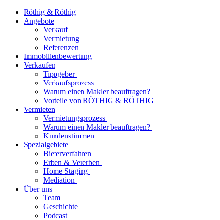
Röthig & Röthig
Angebote
Verkauf
Vermietung
Referenzen
Immobilienbewertung
Verkaufen
Tippgeber
Verkaufsprozess
Warum einen Makler beauftragen?
Vorteile von RÖTHIG & RÖTHIG
Vermieten
Vermietungsprozess
Warum einen Makler beauftragen?
Kundenstimmen
Spezialgebiete
Bieterverfahren
Erben & Vererben
Home Staging
Mediation
Über uns
Team
Geschichte
Podcast