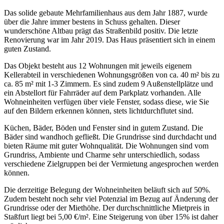
Das solide gebaute Mehrfamilienhaus aus dem Jahr 1887, wurde
über die Jahre immer bestens in Schuss gehalten. Dieser
wunderschöne Altbau prägt das Straßenbild positiv. Die letzte
Renovierung war im Jahr 2019. Das Haus präsentiert sich in einem
guten Zustand.
Das Objekt besteht aus 12 Wohnungen mit jeweils eigenem
Kellerabteil in verschiedenen Wohnungsgrößen von ca. 40 m² bis zu
ca. 85 m² mit 1-3 Zimmern. Es sind zudem 9 Außenstellplätze und
ein Abstellort für Fahrräder auf dem Parkplatz vorhanden. Alle
Wohneinheiten verfügen über viele Fenster, sodass diese, wie Sie
auf den Bildern erkennen können, stets lichtdurchflutet sind.
Küchen, Bäder, Böden und Fenster sind in gutem Zustand. Die
Bäder sind wandhoch gefließt. Die Grundrisse sind durchdacht und
bieten Räume mit guter Wohnqualität. Die Wohnungen sind vom
Grundriss, Ambiente und Charme sehr unterschiedlich, sodass
verschiedene Zielgruppen bei der Vermietung angesprochen werden
können.
Die derzeitige Belegung der Wohneinheiten beläuft sich auf 50%.
Zudem besteht noch sehr viel Potenzial im Bezug auf Änderung der
Grundrisse oder der Miethöhe. Der durchschnittliche Mietpreis in
Staßfurt liegt bei 5,00 €/m². Eine Steigerung von über 15% ist daher