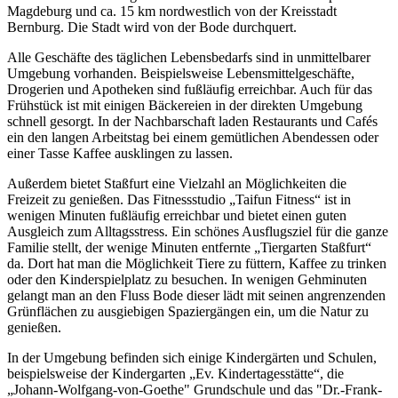
Magdeburg und ca. 15 km nordwestlich von der Kreisstadt
Bernburg. Die Stadt wird von der Bode durchquert.
Alle Geschäfte des täglichen Lebensbedarfs sind in unmittelbarer
Umgebung vorhanden. Beispielsweise Lebensmittelgeschäfte,
Drogerien und Apotheken sind fußläufig erreichbar. Auch für das
Frühstück ist mit einigen Bäckereien in der direkten Umgebung
schnell gesorgt. In der Nachbarschaft laden Restaurants und Cafés
ein den langen Arbeitstag bei einem gemütlichen Abendessen oder
einer Tasse Kaffee ausklingen zu lassen.
Außerdem bietet Staßfurt eine Vielzahl an Möglichkeiten die
Freizeit zu genießen. Das Fitnessstudio „Taifun Fitness“ ist in
wenigen Minuten fußläufig erreichbar und bietet einen guten
Ausgleich zum Alltagsstress. Ein schönes Ausflugsziel für die ganze
Familie stellt, der wenige Minuten entfernte „Tiergarten Staßfurt“
da. Dort hat man die Möglichkeit Tiere zu füttern, Kaffee zu trinken
oder den Kinderspielplatz zu besuchen. In wenigen Gehminuten
gelangt man an den Fluss Bode dieser lädt mit seinen angrenzenden
Grünflächen zu ausgiebigen Spaziergängen ein, um die Natur zu
genießen.
In der Umgebung befinden sich einige Kindergärten und Schulen,
beispielsweise der Kindergarten „Ev. Kindertagesstätte“, die
„Johann-Wolfgang-von-Goethe" Grundschule und das "Dr.-Frank-