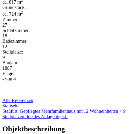
2
ca. 817 m
Grundstück:
2
ca. 724 m
Zimmer:
27
Schlafzimmer:
18
Badezimmer:
12
Stellplätze:
9
Baujahr:
1887
Etage:
-
von 4
Alle Referenzen
Startseite
Staßfurt: Gepflegtes Mehrfamilienhaus mit 12 Wohneinheiten + 9
Stellplätzen. Ideales Anlageobjekt!
Objektbeschreibung