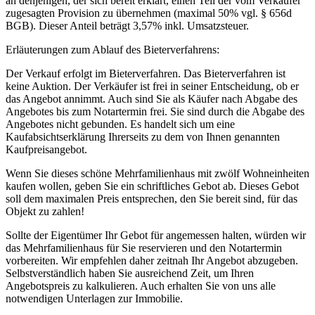
an denjenigen, der sich bereit erklärt, einen Teil der vom Verkäufer
zugesagten Provision zu übernehmen (maximal 50% vgl. § 656d
BGB). Dieser Anteil beträgt 3,57% inkl. Umsatzsteuer.
Erläuterungen zum Ablauf des Bieterverfahrens:
Der Verkauf erfolgt im Bieterverfahren. Das Bieterverfahren ist
keine Auktion. Der Verkäufer ist frei in seiner Entscheidung, ob er
das Angebot annimmt. Auch sind Sie als Käufer nach Abgabe des
Angebotes bis zum Notartermin frei. Sie sind durch die Abgabe des
Angebotes nicht gebunden. Es handelt sich um eine
Kaufabsichtserklärung Ihrerseits zu dem von Ihnen genannten
Kaufpreisangebot.
Wenn Sie dieses schöne Mehrfamilienhaus mit zwölf Wohneinheiten
kaufen wollen, geben Sie ein schriftliches Gebot ab. Dieses Gebot
soll dem maximalen Preis entsprechen, den Sie bereit sind, für das
Objekt zu zahlen!
Sollte der Eigentümer Ihr Gebot für angemessen halten, würden wir
das Mehrfamilienhaus für Sie reservieren und den Notartermin
vorbereiten. Wir empfehlen daher zeitnah Ihr Angebot abzugeben.
Selbstverständlich haben Sie ausreichend Zeit, um Ihren
Angebotspreis zu kalkulieren. Auch erhalten Sie von uns alle
notwendigen Unterlagen zur Immobilie.