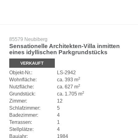
85579 Neubiberg
Sensationelle Architekten-Villa inmitten
eines idyllischen Parkgrundstücks
VERKAUFT
Objekt-
Nr.:
LS-
2942
2
Wohnfläche:
ca. 393 m
2
Nutzfläche:
ca. 627 m
2
Grundstück:
ca. 1.705 m
Zimmer:
12
Schlafzimmer:
5
Badezimmer:
4
Terrassen:
1
Stellplätze:
4
Baujahr:
1984