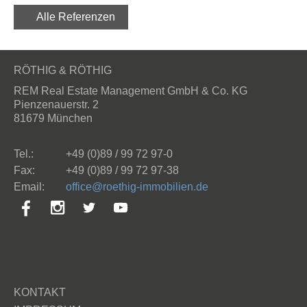
Alle Referenzen
RÖTHIG & RÖTHIG
REM Real Estate Management GmbH & Co. KG
Pienzenauerstr. 2
81679 München
Tel.:
+49 (0)89 / 99 72 97-0
Fax:
+49 (0)89 / 99 72 97-38
Email:
ff
c
r
th
g-
mm
b
l
n
d
KONTAKT