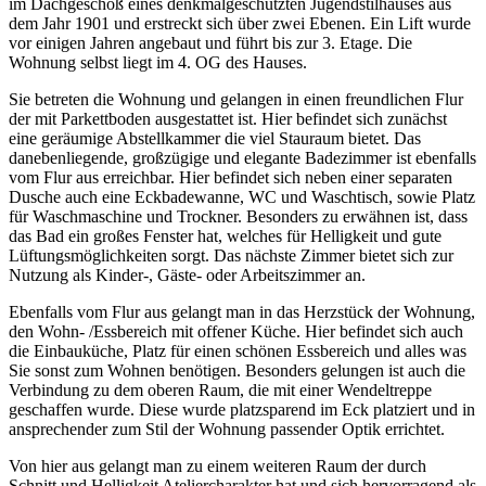
im Dachgeschoß eines denkmalgeschützten Jugendstilhauses aus
dem Jahr 1901 und erstreckt sich über zwei Ebenen. Ein Lift wurde
vor einigen Jahren angebaut und führt bis zur 3. Etage. Die
Wohnung selbst liegt im 4. OG des Hauses.
Sie betreten die Wohnung und gelangen in einen freundlichen Flur
der mit Parkettboden ausgestattet ist. Hier befindet sich zunächst
eine geräumige Abstellkammer die viel Stauraum bietet. Das
danebenliegende, großzügige und elegante Badezimmer ist ebenfalls
vom Flur aus erreichbar. Hier befindet sich neben einer separaten
Dusche auch eine Eckbadewanne, WC und Waschtisch, sowie Platz
für Waschmaschine und Trockner. Besonders zu erwähnen ist, dass
das Bad ein großes Fenster hat, welches für Helligkeit und gute
Lüftungsmöglichkeiten sorgt. Das nächste Zimmer bietet sich zur
Nutzung als Kinder-, Gäste- oder Arbeitszimmer an.
Ebenfalls vom Flur aus gelangt man in das Herzstück der Wohnung,
den Wohn- /Essbereich mit offener Küche. Hier befindet sich auch
die Einbauküche, Platz für einen schönen Essbereich und alles was
Sie sonst zum Wohnen benötigen. Besonders gelungen ist auch die
Verbindung zu dem oberen Raum, die mit einer Wendeltreppe
geschaffen wurde. Diese wurde platzsparend im Eck platziert und in
ansprechender zum Stil der Wohnung passender Optik errichtet.
Von hier aus gelangt man zu einem weiteren Raum der durch
Schnitt und Helligkeit Ateliercharakter hat und sich hervorragend als