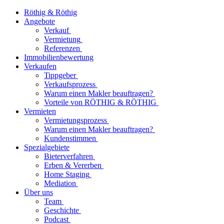
Röthig & Röthig
Angebote
Verkauf
Vermietung
Referenzen
Immobilienbewertung
Verkaufen
Tippgeber
Verkaufsprozess
Warum einen Makler beauftragen?
Vorteile von RÖTHIG & RÖTHIG
Vermieten
Vermietungsprozess
Warum einen Makler beauftragen?
Kundenstimmen
Spezialgebiete
Bieterverfahren
Erben & Vererben
Home Staging
Mediation
Über uns
Team
Geschichte
Podcast