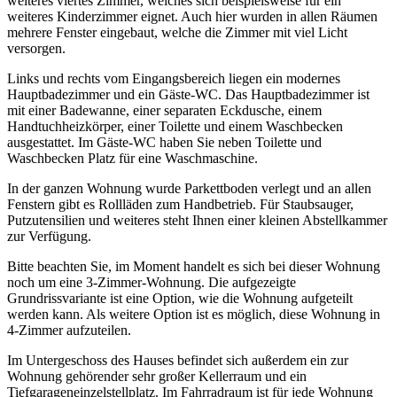
weiteres viertes Zimmer, welches sich beispielsweise für ein
weiteres Kinderzimmer eignet. Auch hier wurden in allen Räumen
mehrere Fenster eingebaut, welche die Zimmer mit viel Licht
versorgen.
Links und rechts vom Eingangsbereich liegen ein modernes
Hauptbadezimmer und ein Gäste-WC. Das Hauptbadezimmer ist
mit einer Badewanne, einer separaten Eckdusche, einem
Handtuchheizkörper, einer Toilette und einem Waschbecken
ausgestattet. Im Gäste-WC haben Sie neben Toilette und
Waschbecken Platz für eine Waschmaschine.
In der ganzen Wohnung wurde Parkettboden verlegt und an allen
Fenstern gibt es Rollläden zum Handbetrieb. Für Staubsauger,
Putzutensilien und weiteres steht Ihnen einer kleinen Abstellkammer
zur Verfügung.
Bitte beachten Sie, im Moment handelt es sich bei dieser Wohnung
noch um eine 3-Zimmer-Wohnung. Die aufgezeigte
Grundrissvariante ist eine Option, wie die Wohnung aufgeteilt
werden kann. Als weitere Option ist es möglich, diese Wohnung in
4-Zimmer aufzuteilen.
Im Untergeschoss des Hauses befindet sich außerdem ein zur
Wohnung gehörender sehr großer Kellerraum und ein
Tiefgarageneinzelstellplatz. Im Fahrradraum ist für jede Wohnung