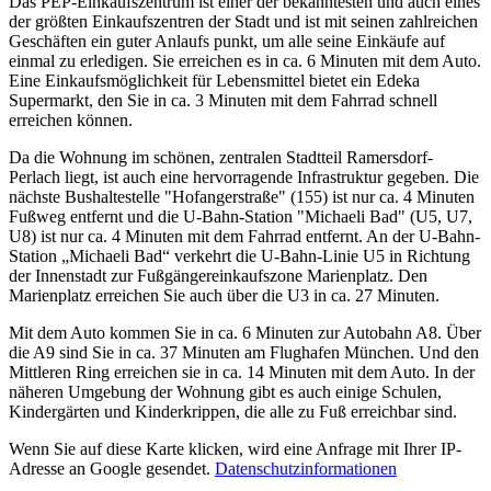
Das PEP-Einkaufszentrum ist einer der bekanntesten und auch eines
der größten Einkaufszentren der Stadt und ist mit seinen zahlreichen
Geschäften ein guter Anlaufs punkt, um alle seine Einkäufe auf
einmal zu erledigen. Sie erreichen es in ca. 6 Minuten mit dem Auto.
Eine Einkaufsmöglichkeit für Lebensmittel bietet ein Edeka
Supermarkt, den Sie in ca. 3 Minuten mit dem Fahrrad schnell
erreichen können.
Da die Wohnung im schönen, zentralen Stadtteil Ramersdorf-
Perlach liegt, ist auch eine hervorragende Infrastruktur gegeben. Die
nächste Bushaltestelle "Hofangerstraße" (155) ist nur ca. 4 Minuten
Fußweg entfernt und die U-Bahn-Station "Michaeli Bad" (U5, U7,
U8) ist nur ca. 4 Minuten mit dem Fahrrad entfernt. An der U-Bahn-
Station „Michaeli Bad“ verkehrt die U-Bahn-Linie U5 in Richtung
der Innenstadt zur Fußgängereinkaufszone Marienplatz. Den
Marienplatz erreichen Sie auch über die U3 in ca. 27 Minuten.
Mit dem Auto kommen Sie in ca. 6 Minuten zur Autobahn A8. Über
die A9 sind Sie in ca. 37 Minuten am Flughafen München. Und den
Mittleren Ring erreichen sie in ca. 14 Minuten mit dem Auto. In der
näheren Umgebung der Wohnung gibt es auch einige Schulen,
Kindergärten und Kinderkrippen, die alle zu Fuß erreichbar sind.
Wenn Sie auf diese Karte klicken, wird eine Anfrage mit Ihrer IP-
Adresse an Google gesendet.
Datenschutzinformationen