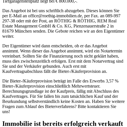
Tiefgaragenstellplatz liegt bei € 800.000,-.
Das Angebot ist bei uns schriftlich abzugeben. Dieses können Sie
per E-Mail an office@roethig-immobilien.de, per Fax. an 089-997
297-38 oder mit der Post, an RÖTHIG & RÖTHIG, REM Real
Estate Management GmbH & Co. KG, Pienzenauerstraße 2 in
81679 München senden. Die Gebote reichen wir an den Eigentümer
weiter.
Der Eigentümer wird dann entscheiden, ob er das Angebot
annimmt. Wenn dieser das Angebot annimmt, wird ein Notartermin
vereinbart. Sollten Sie die Finanzierung noch nicht geklärt haben,
muss dies zwischenzeitlich erfolgen. Erst mit dem Notarvertrag sind
Sie und der Verkäufer gebunden. Auch erst mit
Kaufvertragsabschluss fällt die Bieter-/Käuferprovision an.
Die Bieter-/Käuferprovision beträgt im Falle des Erwerbs 3,57 %
Bieter-/Käuferprovision einschließlich Mehrwertsteuer.
Berechnungsgrundlage ist der Kaufpreis, fällig mit Abschluss des
Kaufvertrages. Für Sie fallen bis zum tatsächlichen Kauf und der
Beurkundung selbstverständlich keine Kosten an. Haben Sie weitere
Fragen zum Ablauf des Bieterverfahrens? Bitte kontaktieren Sie
uns!
Immobilie ist bereits erfolgreich verkauft