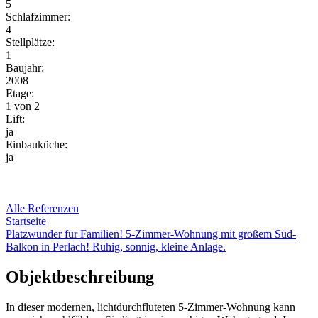
5
Schlafzimmer:
4
Stellplätze:
1
Baujahr:
2008
Etage:
1 von 2
Lift:
ja
Einbauküche:
ja
Alle Referenzen
Startseite
Platzwunder für Familien! 5-Zimmer-Wohnung mit großem Süd-
Balkon in Perlach! Ruhig, sonnig, kleine Anlage.
Objektbeschreibung
In dieser modernen, lichtdurchfluteten 5-Zimmer-Wohnung kann