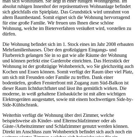
man sich wohlfühlen. Sie liegt in einer ruhigen Wohngegend. Im
absolut ruhigen Innenhof der repräsentativen Wohnanlage befindet
sich gleichfalls ein Spielplatz. Das Grundstück wird umrahmt von
altem Baumbestand. Somit eignet sich die Wohnung hervorragend
für eine große Familie. Wir freuen uns Ihnen diese schöne
Wohnung, welche im Bieterverfahren veräußert wird, vorstellen zu
dürfen.
Die Wohnung befindet sich im 1. Stock eines im Jahr 2008 erbauten
Mehrfamilienhauses. Über den großzügigen Eingangs- und
Flurbereich gelangen Sie in so gut wie alle Räume der Wohnung
und können perfekt eine Garderobe einrichten. Das Herzstück der
Wohnung ist der großzügige Wohnbereich, wo Sie gleichzeitig auch
Kochen und Essen können. Somit verfügt der Raum über viel Platz,
um sich mit Freunden oder Familie zu treffen. Dank einer
bodentiefen, großen Fensterfront mit Zugang zum Süd-Balkon ist
dieser Raum lichtdurchflutet und lässt ihn gemütlich wirken. Die
moderne, in weiß gehaltene Einbauküche ist mit allen wichtigen
Elektrogeräten ausgestattet, sowie mit einem hochwertigen Side-by-
Side-Kühlschrank.
Weiterhin verfügt die Wohnung über drei Zimmer, welche
beispielsweise als Kinder- und Elternschlafzimmer oder als
Gäste-/Arbeitszimmer und Schlafzimmer genutzt werden können.
Direkt im Anschluss zum Wohnbereich befindet sich auch noch ein