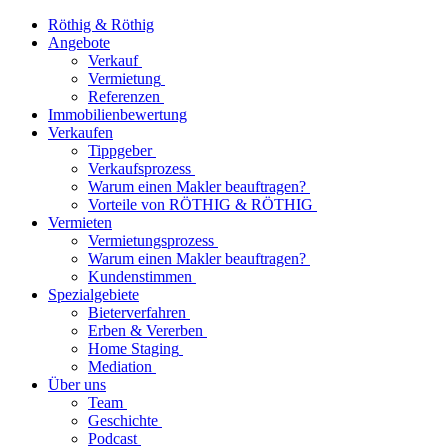
Röthig & Röthig
Angebote
Verkauf
Vermietung
Referenzen
Immobilienbewertung
Verkaufen
Tippgeber
Verkaufsprozess
Warum einen Makler beauftragen?
Vorteile von RÖTHIG & RÖTHIG
Vermieten
Vermietungsprozess
Warum einen Makler beauftragen?
Kundenstimmen
Spezialgebiete
Bieterverfahren
Erben & Vererben
Home Staging
Mediation
Über uns
Team
Geschichte
Podcast