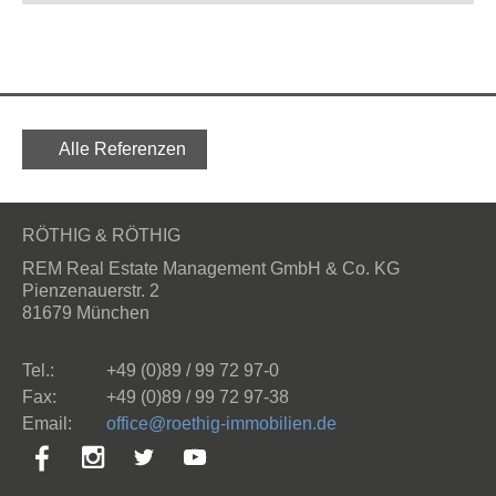
Alle Referenzen
RÖTHIG & RÖTHIG
REM Real Estate Management GmbH & Co. KG
Pienzenauerstr. 2
81679 München
Tel.:
+49 (0)89 / 99 72 97-0
Fax:
+49 (0)89 / 99 72 97-38
Email:
ff
c
r
th
g-
mm
b
l
n
d