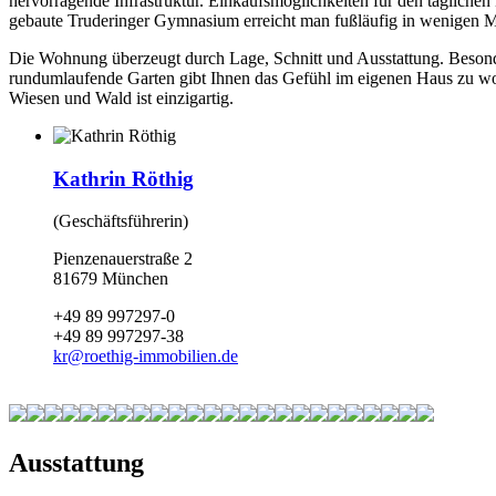
hervorragende Infrastruktur. Einkaufsmöglichkeiten für den tägliche
gebaute Truderinger Gymnasium erreicht man fußläufig in wenigen M
Die Wohnung überzeugt durch Lage, Schnitt und Ausstattung. Besonde
rundumlaufende Garten gibt Ihnen das Gefühl im eigenen Haus zu wo
Wiesen und Wald ist einzigartig.
Kathrin Röthig
(Geschäftsführerin)
Pienzenauerstraße 2
81679 München
+49 89 997297-0
+49 89 997297-38
kr
@
roethig-immobilien.de
Ausstattung