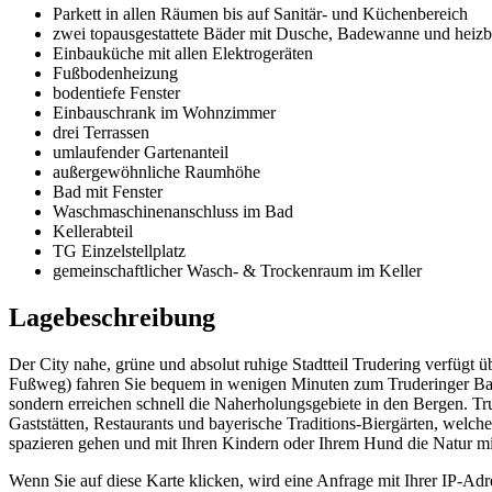
Parkett in allen Räumen bis auf Sanitär- und Küchenbereich
zwei topausgestattete Bäder mit Dusche, Badewanne und heizb
Einbauküche mit allen Elektrogeräten
Fußbodenheizung
bodentiefe Fenster
Einbauschrank im Wohnzimmer
drei Terrassen
umlaufender Gartenanteil
außergewöhnliche Raumhöhe
Bad mit Fenster
Waschmaschinenanschluss im Bad
Kellerabteil
TG Einzelstellplatz
gemeinschaftlicher Wasch- & Trockenraum im Keller
Lagebeschreibung
Der City nahe, grüne und absolut ruhige Stadtteil Trudering verfügt ü
Fußweg) fahren Sie bequem in wenigen Minuten zum Truderinger Bahn
sondern erreichen schnell die Naherholungsgebiete in den Bergen. T
Gaststätten, Restaurants und bayerische Traditions-Biergärten, welch
spazieren gehen und mit Ihren Kindern oder Ihrem Hund die Natur mit
Wenn Sie auf diese Karte klicken, wird eine Anfrage mit Ihrer IP-Ad