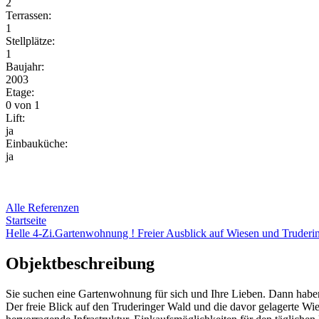
2
Terrassen:
1
Stellplätze:
1
Baujahr:
2003
Etage:
0 von 1
Lift:
ja
Einbauküche:
ja
Alle Referenzen
Startseite
Helle 4-Zi.Gartenwohnung ! Freier Ausblick auf Wiesen und Trudering
Objektbeschreibung
Sie suchen eine Gartenwohnung für sich und Ihre Lieben. Dann haben 
Der freie Blick auf den Truderinger Wald und die davor gelagerte 