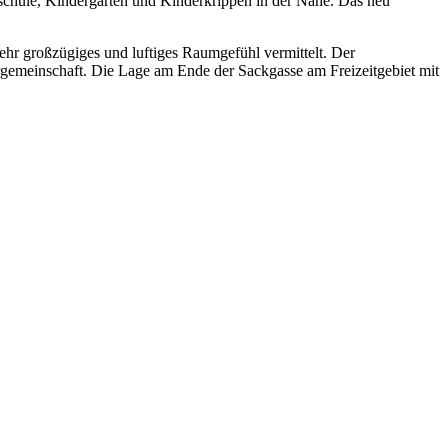
ndschule, Kindergarten und Kinderkrippen in der Nähe. Das neu
hr großzügiges und luftiges Raumgefühl vermittelt. Der
gemeinschaft. Die Lage am Ende der Sackgasse am Freizeitgebiet mit