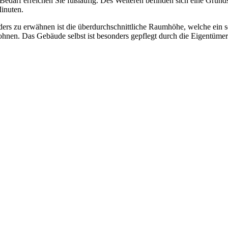
n Bedarf erreichen Sie fußläufig. Des Weiteren befinden sich eine Gru
inuten.
rs zu erwähnen ist die überdurchschnittliche Raumhöhe, welche ein se
hnen. Das Gebäude selbst ist besonders gepflegt durch die Eigentümer