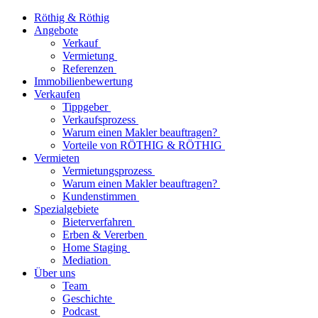
Röthig & Röthig
Angebote
Verkauf
Vermietung
Referenzen
Immobilienbewertung
Verkaufen
Tippgeber
Verkaufsprozess
Warum einen Makler beauftragen?
Vorteile von RÖTHIG & RÖTHIG
Vermieten
Vermietungsprozess
Warum einen Makler beauftragen?
Kundenstimmen
Spezialgebiete
Bieterverfahren
Erben & Vererben
Home Staging
Mediation
Über uns
Team
Geschichte
Podcast