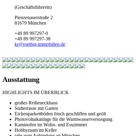
(Geschäftsführerin)
Pienzenauerstraße 2
81679 München
+49 89 997297-0
+49 89 997297-38
kr
@
roethig-immobilien.de
Ausstattung
HIGHLIGHTS IM ÜBERBLICK
großes Reiheneckhaus
Südterrasse mit Garten
Eichenparkettböden frisch geschliffen und geölt
Photovoltaikanlage für die Warmwasserversorgung
Kaminofen im Wohn- und Esszimmer
Hobbyraum im Keller
sehr gute Anbindung an München