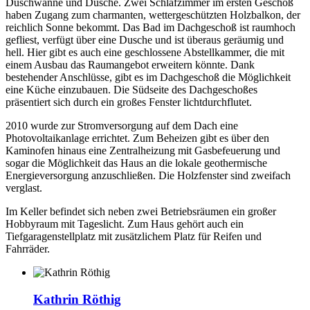
Duschwanne und Dusche. Zwei Schlafzimmer im ersten Geschoß
haben Zugang zum charmanten, wettergeschützten Holzbalkon, der
reichlich Sonne bekommt. Das Bad im Dachgeschoß ist raumhoch
gefliest, verfügt über eine Dusche und ist überaus geräumig und
hell. Hier gibt es auch eine geschlossene Abstellkammer, die mit
einem Ausbau das Raumangebot erweitern könnte. Dank
bestehender Anschlüsse, gibt es im Dachgeschoß die Möglichkeit
eine Küche einzubauen. Die Südseite des Dachgeschoßes
präsentiert sich durch ein großes Fenster lichtdurchflutet.
2010 wurde zur Stromversorgung auf dem Dach eine
Photovoltaikanlage errichtet. Zum Beheizen gibt es über den
Kaminofen hinaus eine Zentralheizung mit Gasbefeuerung und
sogar die Möglichkeit das Haus an die lokale geothermische
Energieversorgung anzuschließen. Die Holzfenster sind zweifach
verglast.
Im Keller befindet sich neben zwei Betriebsräumen ein großer
Hobbyraum mit Tageslicht. Zum Haus gehört auch ein
Tiefgaragenstellplatz mit zusätzlichem Platz für Reifen und
Fahrräder.
Kathrin Röthig