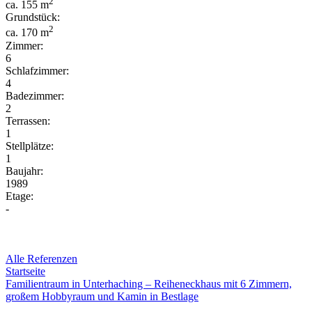
2
ca. 155 m
Grundstück:
2
ca. 170 m
Zimmer:
6
Schlafzimmer:
4
Badezimmer:
2
Terrassen:
1
Stellplätze:
1
Baujahr:
1989
Etage:
-
Alle Referenzen
Startseite
Familientraum in Unterhaching – Reiheneckhaus mit 6 Zimmern,
großem Hobbyraum und Kamin in Bestlage