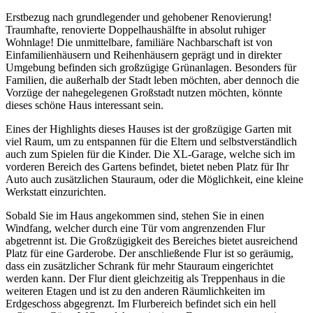
Erstbezug nach grundlegender und gehobener Renovierung!
Traumhafte, renovierte Doppelhaushälfte in absolut ruhiger
Wohnlage! Die unmittelbare, familiäre Nachbarschaft ist von
Einfamilienhäusern und Reihenhäusern geprägt und in direkter
Umgebung befinden sich großzügige Grünanlagen. Besonders für
Familien, die außerhalb der Stadt leben möchten, aber dennoch die
Vorzüge der nahegelegenen Großstadt nutzen möchten, könnte
dieses schöne Haus interessant sein.
Eines der Highlights dieses Hauses ist der großzügige Garten mit
viel Raum, um zu entspannen für die Eltern und selbstverständlich
auch zum Spielen für die Kinder. Die XL-Garage, welche sich im
vorderen Bereich des Gartens befindet, bietet neben Platz für Ihr
Auto auch zusätzlichen Stauraum, oder die Möglichkeit, eine kleine
Werkstatt einzurichten.
Sobald Sie im Haus angekommen sind, stehen Sie in einen
Windfang, welcher durch eine Tür vom angrenzenden Flur
abgetrennt ist. Die Großzügigkeit des Bereiches bietet ausreichend
Platz für eine Garderobe. Der anschließende Flur ist so geräumig,
dass ein zusätzlicher Schrank für mehr Stauraum eingerichtet
werden kann. Der Flur dient gleichzeitig als Treppenhaus in die
weiteren Etagen und ist zu den anderen Räumlichkeiten im
Erdgeschoss abgegrenzt. Im Flurbereich befindet sich ein hell