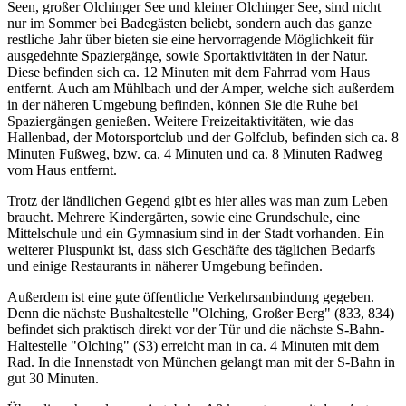
Seen, großer Olchinger See und kleiner Olchinger See, sind nicht
nur im Sommer bei Badegästen beliebt, sondern auch das ganze
restliche Jahr über bieten sie eine hervorragende Möglichkeit für
ausgedehnte Spaziergänge, sowie Sportaktivitäten in der Natur.
Diese befinden sich ca. 12 Minuten mit dem Fahrrad vom Haus
entfernt. Auch am Mühlbach und der Amper, welche sich außerdem
in der näheren Umgebung befinden, können Sie die Ruhe bei
Spaziergängen genießen. Weitere Freizeitaktivitäten, wie das
Hallenbad, der Motorsportclub und der Golfclub, befinden sich ca. 8
Minuten Fußweg, bzw. ca. 4 Minuten und ca. 8 Minuten Radweg
vom Haus entfernt.
Trotz der ländlichen Gegend gibt es hier alles was man zum Leben
braucht. Mehrere Kindergärten, sowie eine Grundschule, eine
Mittelschule und ein Gymnasium sind in der Stadt vorhanden. Ein
weiterer Pluspunkt ist, dass sich Geschäfte des täglichen Bedarfs
und einige Restaurants in näherer Umgebung befinden.
Außerdem ist eine gute öffentliche Verkehrsanbindung gegeben.
Denn die nächste Bushaltestelle "Olching, Großer Berg" (833, 834)
befindet sich praktisch direkt vor der Tür und die nächste S-Bahn-
Haltestelle "Olching" (S3) erreicht man in ca. 4 Minuten mit dem
Rad. In die Innenstadt von München gelangt man mit der S-Bahn in
gut 30 Minuten.