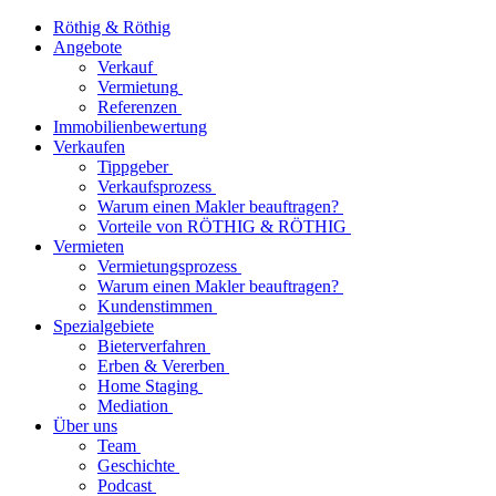
Röthig & Röthig
Angebote
Verkauf
Vermietung
Referenzen
Immobilienbewertung
Verkaufen
Tippgeber
Verkaufsprozess
Warum einen Makler beauftragen?
Vorteile von RÖTHIG & RÖTHIG
Vermieten
Vermietungsprozess
Warum einen Makler beauftragen?
Kundenstimmen
Spezialgebiete
Bieterverfahren
Erben & Vererben
Home Staging
Mediation
Über uns
Team
Geschichte
Podcast