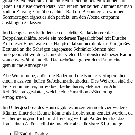
großer Kleiderschrank und ein Bett finden in beiden Räumen auf
jeden Fall ausreichend Platz. Von einem der beiden Zimmer hat man
zudem Zugang zum überdachten Balkon. Besonders an warmen
Sommertagen eignet er sich perfekt, um den Abend entspannt
ausklingen zu lassen.
Im Dachgeschoß befindet sich das dritte Schlafzimmer der
Doppelhaushälfte, sowie ein modernes Tageslichtbad mit Dusche.
Auf dieser Etage wäre das Hauptschlafzimmer denkbar. Ein großes
Bett und an die Schrägen angepasste Schränke können hier
untergebracht werden. Dank der vielen Dachfenster ist dieser Raum
sonnenverwöhnt und die Dachschrägen geben dem Raum eine
gemütliche Atmosphäre.
Alle Wohnräume, außer die Bäder und die Küche, verfügen über
einen massiven, hellen Stäbchenparkettboden. Des Weiteren sind die
Fenster mit neuen, individuell bedienbaren, elektrischen Alu-
Rollläden ausgestattet, welche eine Smarthome-Steuerung
ermöglichen.
Im Untergeschoss des Hauses gibt es außerdem noch vier weitere
Räume. Einer der Räume könnte als Hobbyraum genutzt werden, da
er über genügend Licht und Heizung verfügt. Außerdem hat das
Haus einen Außenstellplatz und eine abschließbare XL-Garage.