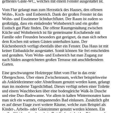
gefliestes Gäste-WC, welches mit einem Fenster ausgestattet ist.
Vom Flur gelangt man zum Herzstück des Hauses, den offenen
Wohn-, Koch- und Essbereich. Dank der großen Fenster ist das
Wohn- und Esszimmer lichtdurchflutet. Der Raum ist zudem so
großzügig, dass ein einladender Wohnbereich und ein großer
Esstisch gut Platz finden. Die offene Raumgestaltung zwischen
Küche und Wohnbereich ist für gemeinsame Kochabende mit
Familie oder Freunden besonders gut geeignet, da man sich neben
dem Kochen mit seinen Gästen unterhalten kann. Der
Küchenbereich verfügt ebenfalls über ein Fenster. Das Haus ist mit
keiner Einbauküche ausgestattet. Somit können Sie frei entscheiden
und gestalten. Vom Wohn- und Essbereich hat man Zugang zur
nach Süden ausgerichteten großen Terrasse mit anschließendem
Garten.
Eine geschwungene Holztreppe führt vom Flur in das erste
Obergeschoss. Über einen Zwischenraum, welcher beispielsweise
als Ankleidezimmer oder Abstellraum genutzt werden kann, gelangt
man ins moderne Tageslichtbad. Dieses verfügt neben einer Toilette
und einem Waschbecken über eine bodengleiche Walk-In Dusche
und eine Duo-Badewanne. Vor allem in kalten Wintermonaten kann
man sich ein warmes, entspannendes Bad einlassen. Zusätzlich gibt
es auf dieser Etage zwei weitere Räume, welche zum Beispiel als
Kinder-, Arbeits- oder Gästezimmer genutzt werden können. Ein