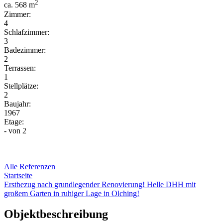
2
ca. 568 m
Zimmer:
4
Schlafzimmer:
3
Badezimmer:
2
Terrassen:
1
Stellplätze:
2
Baujahr:
1967
Etage:
-
von 2
Alle Referenzen
Startseite
Erstbezug nach grundlegender Renovierung! Helle DHH mit
großem Garten in ruhiger Lage in Olching!
Objektbeschreibung