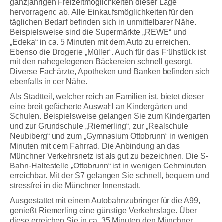
ganzjährigen Freizeitmöglichkeiten dieser Lage
hervorragend ab. Alle Einkaufsmöglichkeiten für den
täglichen Bedarf befinden sich in unmittelbarer Nähe.
Beispielsweise sind die Supermärkte „REWE“ und
„Edeka“ in ca. 5 Minuten mit dem Auto zu erreichen.
Ebenso die Drogerie „Müller“. Auch für das Frühstück ist
mit den nahegelegenen Bäckereien schnell gesorgt.
Diverse Fachärzte, Apotheken und Banken befinden sich
ebenfalls in der Nähe.
Als Stadtteil, welcher reich an Familien ist, bietet dieser
eine breit gefächerte Auswahl an Kindergärten und
Schulen. Beispielsweise gelangen Sie zum Kindergarten
und zur Grundschule „Riemerling“, zur „Realschule
Neubiberg“ und zum „Gymnasium Ottobrunn“ in wenigen
Minuten mit dem Fahrrad. Die Anbindung an das
Münchner Verkehrsnetz ist als gut zu bezeichnen. Die S-
Bahn-Haltestelle „Ottobrunn“ ist in wenigen Gehminuten
erreichbar. Mit der S7 gelangen Sie schnell, bequem und
stressfrei in die Münchner Innenstadt.
Ausgestattet mit einem Autobahnzubringer für die A99,
genießt Riemerling eine günstige Verkehrslage. Über
diese erreichen Sie in ca. 35 Minuten den Münchner