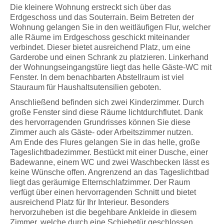
Die kleinere Wohnung erstreckt sich über das
Erdgeschoss und das Souterrain. Beim Betreten der
Wohnung gelangen Sie in den weitläufigen Flur, welcher
alle Räume im Erdgeschoss geschickt miteinander
verbindet. Dieser bietet ausreichend Platz, um eine
Garderobe und einen Schrank zu platzieren. Linkerhand
der Wohnungseingangstüre liegt das helle Gäste-WC mit
Fenster. In dem benachbarten Abstellraum ist viel
Stauraum für Haushaltsutensilien geboten.
Anschließend befinden sich zwei Kinderzimmer. Durch
große Fenster sind diese Räume lichtdurchflutet. Dank
des hervorragenden Grundrisses können Sie diese
Zimmer auch als Gäste- oder Arbeitszimmer nutzen.
Am Ende des Flures gelangen Sie in das helle, große
Tageslichtbadezimmer. Bestückt mit einer Dusche, einer
Badewanne, einem WC und zwei Waschbecken lässt es
keine Wünsche offen. Angrenzend an das Tageslichtbad
liegt das geräumige Elternschlafzimmer. Der Raum
verfügt über einen hervorragenden Schnitt und bietet
ausreichend Platz für Ihr Interieur. Besonders
hervorzuheben ist die begehbare Ankleide in diesem
Zimmer, welche durch eine Schiebetür geschlossen