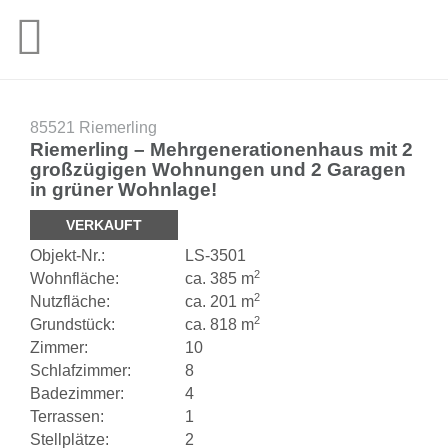
85521 Riemerling
Riemerling – Mehrgenerationenhaus mit 2
großzügigen Wohnungen und 2 Garagen
in grüner Wohnlage!
VERKAUFT
Objekt-
Nr.:
LS-
3501
2
Wohnfläche:
ca. 385 m
2
Nutzfläche:
ca. 201 m
2
Grundstück:
ca. 818 m
Zimmer:
10
Schlafzimmer:
8
Badezimmer:
4
Terrassen:
1
Stellplätze:
2