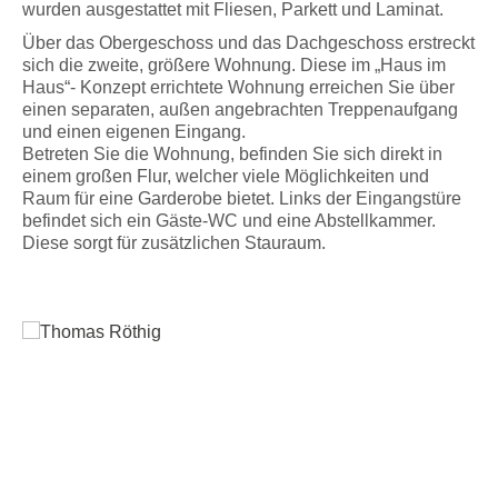
wurden ausgestattet mit Fliesen, Parkett und Laminat.
Über das Obergeschoss und das Dachgeschoss erstreckt
sich die zweite, größere Wohnung. Diese im „Haus im
Haus“- Konzept errichtete Wohnung erreichen Sie über
einen separaten, außen angebrachten Treppenaufgang
Thomas Röthig
und einen eigenen Eingang.
(Assessor (jur.))
Betreten Sie die Wohnung, befinden Sie sich direkt in
einem großen Flur, welcher viele Möglichkeiten und
Pienzenauerstr. 2
Raum für eine Garderobe bietet. Links der Eingangstüre
81679 München
befindet sich ein Gäste-WC und eine Abstellkammer.
+49 89 997297-0
Diese sorgt für zusätzlichen Stauraum.
+49 89 997297-38
tr
@
roethig-immobilien.de