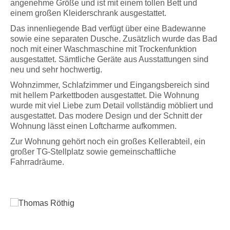
angenehme Größe und ist mit einem tollen Bett und
einem großen Kleiderschrank ausgestattet.
Das innenliegende Bad verfügt über eine Badewanne
sowie eine separaten Dusche. Zusätzlich wurde das Bad
noch mit einer Waschmaschine mit Trockenfunktion
ausgestattet. Sämtliche Geräte aus Ausstattungen sind
neu und sehr hochwertig.
Wohnzimmer, Schlafzimmer und Eingangsbereich sind
mit hellem Parkettboden ausgestattet. Die Wohnung
Thomas Röthig
wurde mit viel Liebe zum Detail vollständig möbliert und
ausgestattet. Das modere Design und der Schnitt der
(Assessor (jur.))
Wohnung lässt einen Loftcharme aufkommen.
Pienzenauerstr. 2
Zur Wohnung gehört noch ein großes Kellerabteil, ein
81679 München
großer TG-Stellplatz sowie gemeinschaftliche
+49 89 997297-0
Fahrradräume.
+49 89 997297-38
tr
@
roethig-immobilien.de