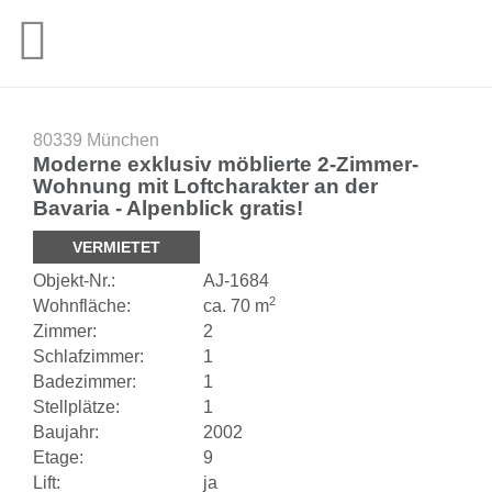
80339 München
Moderne exklusiv möblierte 2-Zimmer-
Wohnung mit Loftcharakter an der
Bavaria - Alpenblick gratis!
VERMIETET
Objekt-
Nr.:
AJ-
1684
2
Wohnfläche:
ca. 70 m
Zimmer:
2
Schlafzimmer:
1
Badezimmer:
1
Stellplätze:
1
Baujahr:
2002
Etage:
9
Lift:
ja