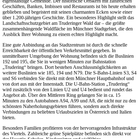
eigenständige Gemeinde. Der historische Ortskern mit zahlreichen
Geschäften, Banken, Imbissen und Restaurants ist bis heute erhalten
geblieben und begeistert mit seinen charmanten Ecken sowie einer
über 1.200-jährigen Geschichte. Ein besonderes Highlight stellt das
Landschaftsschutzgebiet am Truderinger Wald dar – die größte
zusammenhängende Waldfläche im Münchner Stadtgebiet, die den
Ausblick Ihrer Wohnung zu einem echten Highlight macht.
Eine gute Anbindung an das Stadtzentrum ist durch die schnelle
Erreichbarkeit der öffentlichen Verkehrsmittel gegeben. In
unmittelbarer Umgebung der Wohnung befinden sich die Buslinien
192 und 195, die Sie in wenigen Minuten zur Bahnstation
„Trudering“ bringen. Dort bestehen Anschlussmöglichkeiten an
weitere Buslinien wie 185, 194 und N79. Die S-Bahn-Linien S3, S4
und S6 verbinden Sie direkt mit dem Münchner Hauptbahnhof und
von dort aus mit der Innenstadt. Die U-Bahn-Station „Trudering“
wird zusätzlich von den Linien U2 und U4 bedient und rundet das
Angebot ab. Über den Mittleren Ring gelangen Sie in ca. 15
Minuten zu den Autobahnen A94, A99 und A8, die nicht nur zu den
schönsten Naherholungsgebieten führen, sondern auch direkte
Verbindungen zu beliebten Urlaubszielen in Österreich und Italien
bieten.
Besonders Familien profitieren von der hervorragenden Infrastruktur
des Viertels. Zahlreiche grüne Spielplätze befinden sich direkt vor