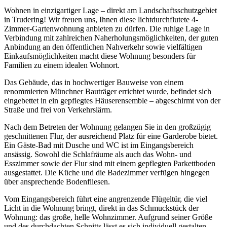
Wohnen in einzigartiger Lage – direkt am Landschaftsschutzgebiet
in Trudering! Wir freuen uns, Ihnen diese lichtdurchflutete 4-
Zimmer-Gartenwohnung anbieten zu dürfen. Die ruhige Lage in
Verbindung mit zahlreichen Naherholungsmöglichkeiten, der guten
Anbindung an den öffentlichen Nahverkehr sowie vielfältigen
Einkaufsmöglichkeiten macht diese Wohnung besonders für
Familien zu einem idealen Wohnort.
Das Gebäude, das in hochwertiger Bauweise von einem
renommierten Münchner Bauträger errichtet wurde, befindet sich
eingebettet in ein gepflegtes Häuserensemble – abgeschirmt von der
Straße und frei von Verkehrslärm.
Nach dem Betreten der Wohnung gelangen Sie in den großzügig
geschnittenen Flur, der ausreichend Platz für eine Garderobe bietet.
Ein Gäste-Bad mit Dusche und WC ist im Eingangsbereich
ansässig. Sowohl die Schlafräume als auch das Wohn- und
Esszimmer sowie der Flur sind mit einem gepflegten Parkettboden
ausgestattet. Die Küche und die Badezimmer verfügen hingegen
über ansprechende Bodenfliesen.
Vom Eingangsbereich führt eine angrenzende Flügeltür, die viel
Licht in die Wohnung bringt, direkt in das Schmuckstück der
Wohnung: das große, helle Wohnzimmer. Aufgrund seiner Größe
und des durchdachten Schnitts lässt es sich individuell gestalten.