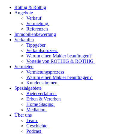
Röthig & Röthig
Angebote
Verkauf
Vermietung
Referenzen
Immobilienbewertung
Verkaufen
Tippgeber
Verkaufsprozess
Warum einen Makler beauftragen?
Vorteile von RÖTHIG & RÖTHIG
Vermieten
Vermietungsprozess
Warum einen Makler beauftragen?
Kundenstimmen
Spezialgebiete
Bieterverfahren
Erben & Vererben
Home Staging
Mediation
Über uns
Team
Geschichte
Podcast