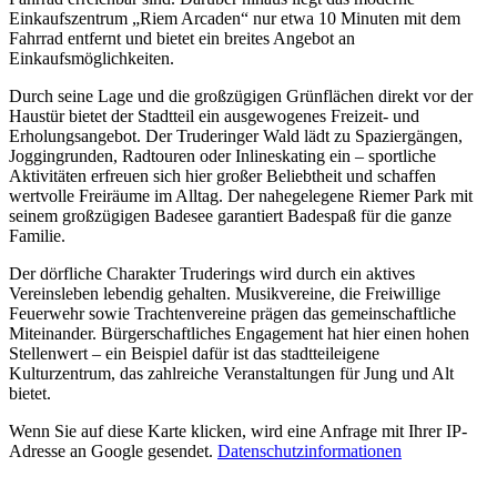
Einkaufszentrum „Riem Arcaden“ nur etwa 10 Minuten mit dem
Fahrrad entfernt und bietet ein breites Angebot an
Einkaufsmöglichkeiten.
Durch seine Lage und die großzügigen Grünflächen direkt vor der
Haustür bietet der Stadtteil ein ausgewogenes Freizeit- und
Erholungsangebot. Der Truderinger Wald lädt zu Spaziergängen,
Joggingrunden, Radtouren oder Inlineskating ein – sportliche
Aktivitäten erfreuen sich hier großer Beliebtheit und schaffen
wertvolle Freiräume im Alltag. Der nahegelegene Riemer Park mit
seinem großzügigen Badesee garantiert Badespaß für die ganze
Familie.
Der dörfliche Charakter Truderings wird durch ein aktives
Vereinsleben lebendig gehalten. Musikvereine, die Freiwillige
Feuerwehr sowie Trachtenvereine prägen das gemeinschaftliche
Miteinander. Bürgerschaftliches Engagement hat hier einen hohen
Stellenwert – ein Beispiel dafür ist das stadtteileigene
Kulturzentrum, das zahlreiche Veranstaltungen für Jung und Alt
bietet.
Wenn Sie auf diese Karte klicken, wird eine Anfrage mit Ihrer IP-
Adresse an Google gesendet.
Datenschutzinformationen