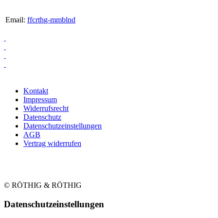
Email:
ff
c
r
th
g-
mm
b
l
n
d
Kontakt
Impressum
Widerrufsrecht
Datenschutz
Datenschutzeinstellungen
AGB
Vertrag widerrufen
© RÖTHIG & RÖTHIG
Daten­schutz­ein­stellungen