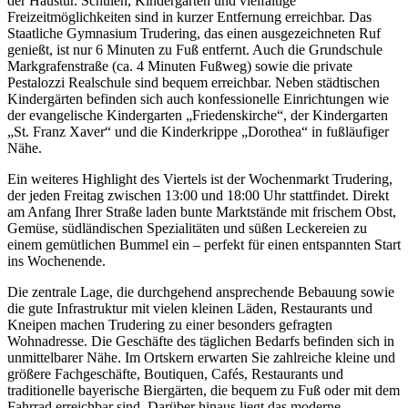
der Haustür. Schulen, Kindergärten und vielfältige
Freizeitmöglichkeiten sind in kurzer Entfernung erreichbar. Das
Staatliche Gymnasium Trudering, das einen ausgezeichneten Ruf
genießt, ist nur 6 Minuten zu Fuß entfernt. Auch die Grundschule
Markgrafenstraße (ca. 4 Minuten Fußweg) sowie die private
Pestalozzi Realschule sind bequem erreichbar. Neben städtischen
Kindergärten befinden sich auch konfessionelle Einrichtungen wie
der evangelische Kindergarten „Friedenskirche“, der Kindergarten
„St. Franz Xaver“ und die Kinderkrippe „Dorothea“ in fußläufiger
Nähe.
Ein weiteres Highlight des Viertels ist der Wochenmarkt Trudering,
der jeden Freitag zwischen 13:00 und 18:00 Uhr stattfindet. Direkt
am Anfang Ihrer Straße laden bunte Marktstände mit frischem Obst,
Gemüse, südländischen Spezialitäten und süßen Leckereien zu
einem gemütlichen Bummel ein – perfekt für einen entspannten Start
ins Wochenende.
Die zentrale Lage, die durchgehend ansprechende Bebauung sowie
die gute Infrastruktur mit vielen kleinen Läden, Restaurants und
Kneipen machen Trudering zu einer besonders gefragten
Wohnadresse. Die Geschäfte des täglichen Bedarfs befinden sich in
unmittelbarer Nähe. Im Ortskern erwarten Sie zahlreiche kleine und
größere Fachgeschäfte, Boutiquen, Cafés, Restaurants und
traditionelle bayerische Biergärten, die bequem zu Fuß oder mit dem
Fahrrad erreichbar sind. Darüber hinaus liegt das moderne