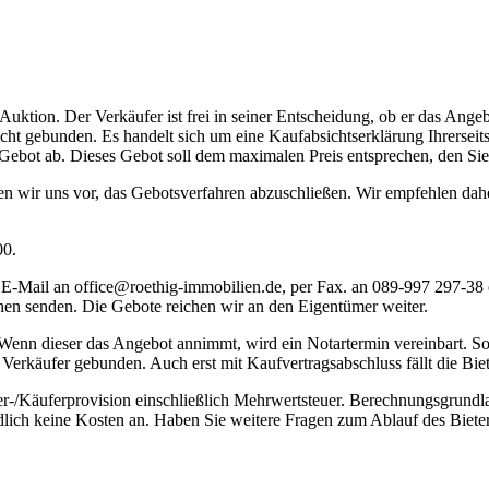
e Auktion. Der Verkäufer ist frei in seiner Entscheidung, ob er das A
icht gebunden. Es handelt sich um eine Kaufabsichtserklärung Ihrerse
ebot ab. Dieses Gebot soll dem maximalen Preis entsprechen, den Sie b
ten wir uns vor, das Gebotsverfahren abzuschließen. Wir empfehlen dah
00.
per E-Mail an office@roethig-immobilien.de, per Fax. an 089-997 29
 senden. Die Gebote reichen wir an den Eigentümer weiter.
nn dieser das Angebot annimmt, wird ein Notartermin vereinbart. Soll
 Verkäufer gebunden. Auch erst mit Kaufvertragsabschluss fällt die Bie
r-/Käuferprovision einschließlich Mehrwertsteuer. Berechnungsgrundlage
dlich keine Kosten an. Haben Sie weitere Fragen zum Ablauf des Bieterv