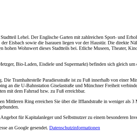
Stadtteil Lehel. Der Englische Garten mit zahlreichen Sport- und Erh
r Eisbach sowie die Isarauen liegen vor der Haustür. Die direkte Näh
chen hohen Wohnwert dieses Stadtteils bei. Etliche Museen, Theater, Ki
Metzger, Bio-Laden, Eisdiele und Supermarkt) befinden sich gleich u
g. Die Tramhaltestelle Paradiesstraße ist zu Fuß innerhalb von einer M
ng an die U-Bahnstation Giselastraße und Münchner Freiheit verbindet
en mit dem Fahrrad bzw. zu Fuß erreichbar.
 Mittleren Ring erreichen Sie über die Ifflandstraße in weniger als 3
ngebunden.
ngebot für Kapitalanleger und Selbstnutzer zu einem besonderen Inv
resse an Google gesendet.
Datenschutzinformationen