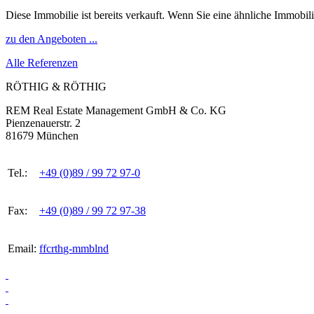
Diese Immobilie ist bereits verkauft. Wenn Sie eine ähnliche Immobil
zu den Angeboten ...
Alle Referenzen
RÖTHIG & RÖTHIG
REM Real Estate Management GmbH & Co. KG
Pienzenauerstr. 2
81679 München
Tel.:
+49 (0)89 / 99 72 97-0
Fax:
+49 (0)89 / 99 72 97-38
Email:
ff
c
r
th
g-
mm
b
l
n
d