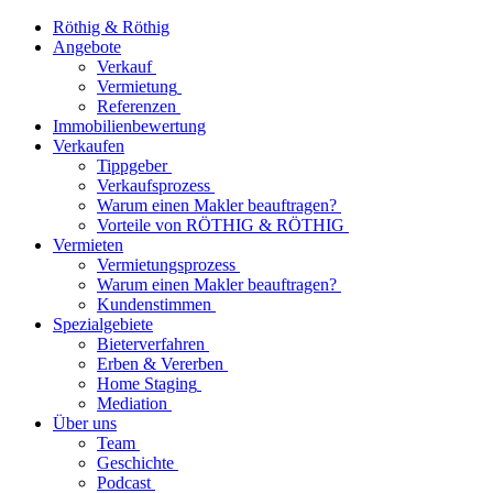
Röthig & Röthig
Angebote
Verkauf
Vermietung
Referenzen
Immobilienbewertung
Verkaufen
Tippgeber
Verkaufsprozess
Warum einen Makler beauftragen?
Vorteile von RÖTHIG & RÖTHIG
Vermieten
Vermietungsprozess
Warum einen Makler beauftragen?
Kundenstimmen
Spezialgebiete
Bieterverfahren
Erben & Vererben
Home Staging
Mediation
Über uns
Team
Geschichte
Podcast