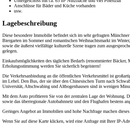
Untergeschoss mit ca. 63 m² Nutzfläche und viel Potenzial
Anschlüsse für Bäder und Küche vorhanden
usw.
Lagebeschreibung
Diese besondere Immobilie befindet sich im sehr gefragten Münchner 
Biergarten im Sommer und romantischen Weihnachtsmarkt im Winter, de
sowie die äußerst vielfältige kulturelle Szene tragen zum ausgespro
gelegen.
Einkaufsmöglichkeiten des täglichen Bedarfs (renommierter Bäcker, 
Erholungsstimmung werden Sie sicherlich begeistern!
Die Verkehrsanbindung an die öffentlichen Verkehrsmittel ist großarti
im Lehel. Den Bus, der sie über den Chinesischen Turm nach Schwabi
Universität, Altschwabing und Altbogenhausen sind in wenigen Minut
Mit dem Auto profitieren Sie von der zentralen Lage der Wohnung. Den
sowie das überregionale Autobahnnetz und den Flughafen bestens a
Geringes Angebot an Immobilien und hohe Nachfrage machen dieses A
Wenn Sie auf diese Karte klicken, wird eine Anfrage mit Ihrer IP-Ad