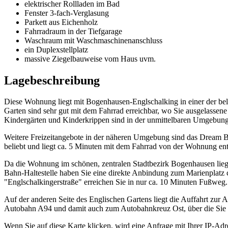
elektrischer Rollladen im Bad
Fenster 3-fach-Verglasung
Parkett aus Eichenholz
Fahrradraum in der Tiefgarage
Waschraum mit Waschmaschinenanschluss
ein Duplexstellplatz
massive Ziegelbauweise vom Haus uvm.
Lagebeschreibung
Diese Wohnung liegt mit Bogenhausen-Englschalking in einer der bel
Garten sind sehr gut mit dem Fahrrad erreichbar, wo Sie ausgelassen
Kindergärten und Kinderkrippen sind in der unmittelbaren Umgebun
Weitere Freizeitangebote in der näheren Umgebung sind das Dream Bo
beliebt und liegt ca. 5 Minuten mit dem Fahrrad von der Wohnung ent
Da die Wohnung im schönen, zentralen Stadtbezirk Bogenhausen liegt, 
Bahn-Haltestelle haben Sie eine direkte Anbindung zum Marienplatz c
"Englschalkingerstraße" erreichen Sie in nur ca. 10 Minuten Fußweg. 
Auf der anderen Seite des Englischen Gartens liegt die Auffahrt zu
Autobahn A94 und damit auch zum Autobahnkreuz Ost, über die Sie 
Wenn Sie auf diese Karte klicken, wird eine Anfrage mit Ihrer IP-Ad