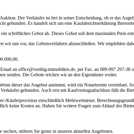
e Auktion. Der Verkäufer ist frei in seiner Entscheidung, ob er das A
icht gebunden. Es handelt sich um eine Kaufabsichtserklärung Ihrerse
in schriftliches Gebot ab. Dieses Gebot soll dem maximalen Preis entsp
ten wir uns vor, das Gebotsverfahren abzuschließen. Wir empfehlen dah
00.000,00.
per Email an office@roethig-immobilien.de, per Fax. an 089-997 297
 senden. Die Gebote reichen wir an den Eigentümer weiter.
nn dieser das Angebot annimmt, wird ein Notartermin vereinbart. Soll
 Verkäufer gebunden. Auch erst mit Kaufvertragsabschluss fällt die Bie
er-/Käuferprovision einschließlich Mehrwertsteuer. Berechnungsgrundlag
dlich keine Kosten an. Haben Sie weitere Fragen zum Ablauf des Bieterv
ie suchen, stöbern Sie gerne in unseren aktuellen Angeboten.