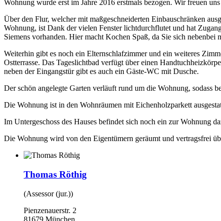
Wohnung wurde erst im Jahre 2016 erstmals bezogen. Wir freuen uns
Über den Flur, welcher mit maßgeschneiderten Einbauschränken ausge
Wohnung, ist Dank der vielen Fenster lichtdurchflutet und hat Zugan
Siemens vorhanden. Hier macht Kochen Spaß, da Sie sich nebenbei m
Weiterhin gibt es noch ein Elternschlafzimmer und ein weiteres Zimm
Ostterrasse. Das Tageslichtbad verfügt über einen Handtuchheizkörpe
neben der Eingangstür gibt es auch ein Gäste-WC mit Dusche.
Der schön angelegte Garten verläuft rund um die Wohnung, sodass be
Die Wohnung ist in den Wohnräumen mit Eichenholzparkett ausgestat
Im Untergeschoss des Hauses befindet sich noch ein zur Wohnung da
Die Wohnung wird von den Eigentümern geräumt und vertragsfrei üb
Thomas Röthig
(Assessor (jur.))
Pienzenauerstr. 2
81679 München