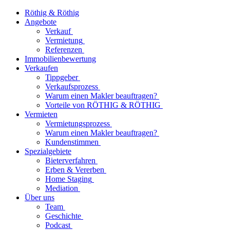
Röthig & Röthig
Angebote
Verkauf
Vermietung
Referenzen
Immobilienbewertung
Verkaufen
Tippgeber
Verkaufsprozess
Warum einen Makler beauftragen?
Vorteile von RÖTHIG & RÖTHIG
Vermieten
Vermietungsprozess
Warum einen Makler beauftragen?
Kundenstimmen
Spezialgebiete
Bieterverfahren
Erben & Vererben
Home Staging
Mediation
Über uns
Team
Geschichte
Podcast