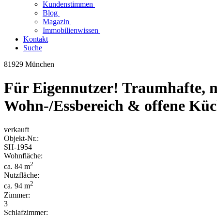
Kundenstimmen
Blog
Magazin
Immobilienwissen
Kontakt
Suche
81929 München
Für Eigennutzer! Traumhafte,
Wohn-/Essbereich & offene Kü
verkauft
Objekt-
Nr.:
SH-
1954
Wohnfläche:
2
ca. 84 m
Nutzfläche:
2
ca. 94 m
Zimmer:
3
Schlafzimmer: