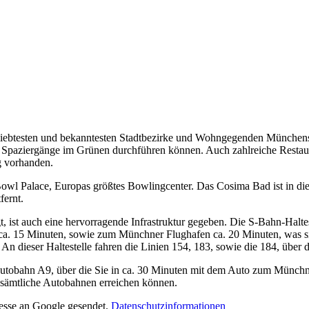
iebtesten und bekanntesten Stadtbezirke und Wohngegenden Münchens. 
e Spaziergänge im Grünen durchführen können. Auch zahlreiche Restaur
g vorhanden.
wl Palace, Europas größtes Bowlingcenter. Das Cosima Bad ist in die
fernt.
ist auch eine hervorragende Infrastruktur gegeben. Die S-Bahn-Halteste
a. 15 Minuten, sowie zum Münchner Flughafen ca. 20 Minuten, was sich
An dieser Haltestelle fahren die Linien 154, 183, sowie die 184, über 
r Autobahn A9, über die Sie in ca. 30 Minuten mit dem Auto zum Münchn
sämtliche Autobahnen erreichen können.
resse an Google gesendet.
Datenschutzinformationen