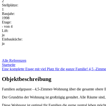
2
Stellplätze:
1
Baujahr:
1998
Etage:
-
von 4
Lift:
ja
Einbauküche:
ja
Alle Referenzen
Startseite
Eine komplette Etage mit viel Platz für die ganze Familie! 4,5 -Zim
Objektbeschreibung
Familien aufgepasst - 4,5-Zimmer-Wohnung über die gesamte obere Et
Der Grundriss der Wohnung ist großzügig gestaltet. Alle Räume sind, v
Diese Wohnung ist optimal für Familien die gerne zentral leben möcht