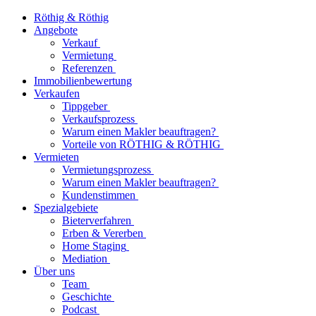
Röthig & Röthig
Angebote
Verkauf
Vermietung
Referenzen
Immobilienbewertung
Verkaufen
Tippgeber
Verkaufsprozess
Warum einen Makler beauftragen?
Vorteile von RÖTHIG & RÖTHIG
Vermieten
Vermietungsprozess
Warum einen Makler beauftragen?
Kundenstimmen
Spezialgebiete
Bieterverfahren
Erben & Vererben
Home Staging
Mediation
Über uns
Team
Geschichte
Podcast