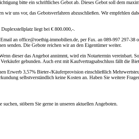
igung bitte ein schriftliches Gebot ab. Dieses Gebot soll dem maximal
ten wir uns vor, das Gebotsverfahren abzuschließen. Wir empfehlen dah
uplexstellplatz liegt bei € 800.000,-.
per Email an office@roethig-immobilien.de, per Fax. an 089-997 297
 senden. Die Gebote reichen wir an den Eigentümer weiter.
nn dieser das Angebot annimmt, wird ein Notartermin vereinbart. Soll
 Verkäufer gebunden. Auch erst mit Kaufvertragsabschluss fällt die Bie
ichen Erwerb 3,57% Bieter-/Käuferprovision einschließlich Mehrwertsteu
rkundung selbstverständlich keine Kosten an. Haben Sie weitere Fragen
ie suchen, stöbern Sie gerne in unseren aktuellen Angeboten.