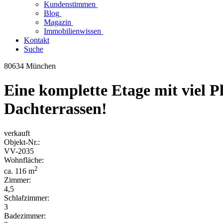
Kundenstimmen
Blog
Magazin
Immobilienwissen
Kontakt
Suche
80634 München
Eine komplette Etage mit viel P
Dachterrassen!
verkauft
Objekt-
Nr.:
VV-
2035
Wohnfläche:
2
ca. 116 m
Zimmer:
4,5
Schlafzimmer:
3
Badezimmer: