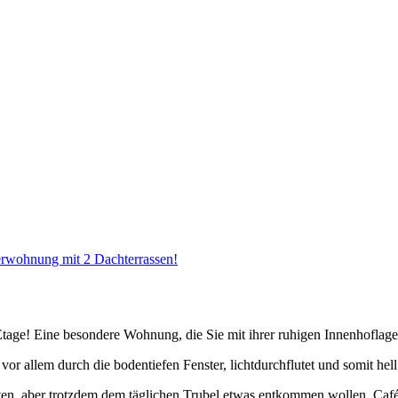
merwohnung mit 2 Dachterrassen!
age! Eine besondere Wohnung, die Sie mit ihrer ruhigen Innenhoflage 
or allem durch die bodentiefen Fenster, lichtdurchflutet und somit hell
en, aber trotzdem dem täglichen Trubel etwas entkommen wollen. Cafés,