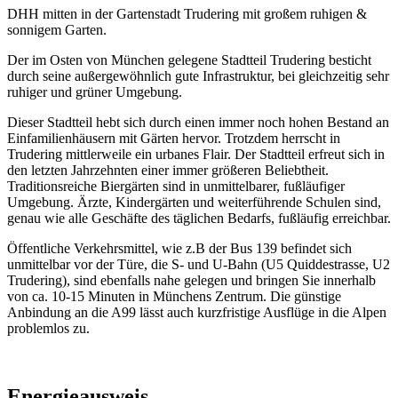
DHH mitten in der Gartenstadt Trudering mit großem ruhigen &
sonnigem Garten.
Der im Osten von München gelegene Stadtteil Trudering besticht
durch seine außergewöhnlich gute Infrastruktur, bei gleichzeitig sehr
ruhiger und grüner Umgebung.
Dieser Stadtteil hebt sich durch einen immer noch hohen Bestand an
Einfamilienhäusern mit Gärten hervor. Trotzdem herrscht in
Trudering mittlerweile ein urbanes Flair. Der Stadtteil erfreut sich in
den letzten Jahrzehnten einer immer größeren Beliebtheit.
Traditionsreiche Biergärten sind in unmittelbarer, fußläufiger
Umgebung. Ärzte, Kindergärten und weiterführende Schulen sind,
genau wie alle Geschäfte des täglichen Bedarfs, fußläufig erreichbar.
Öffentliche Verkehrsmittel, wie z.B der Bus 139 befindet sich
unmittelbar vor der Türe, die S- und U-Bahn (U5 Quiddestrasse, U2
Trudering), sind ebenfalls nahe gelegen und bringen Sie innerhalb
von ca. 10-15 Minuten in Münchens Zentrum. Die günstige
Anbindung an die A99 lässt auch kurzfristige Ausflüge in die Alpen
problemlos zu.
Energieausweis