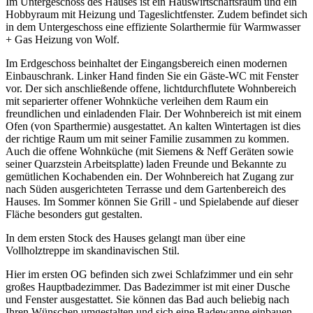
Im Untergeschoss des Hauses ist ein Hauswirtschaftsraum und ein
Hobbyraum mit Heizung und Tageslichtfenster. Zudem befindet sich
in dem Untergeschoss eine effiziente Solarthermie für Warmwasser
+ Gas Heizung von Wolf.
Im Erdgeschoss beinhaltet der Eingangsbereich einen modernen
Einbauschrank. Linker Hand finden Sie ein Gäste-WC mit Fenster
vor. Der sich anschließende offene, lichtdurchflutete Wohnbereich
mit separierter offener Wohnküche verleihen dem Raum ein
freundlichen und einladenden Flair. Der Wohnbereich ist mit einem
Ofen (von Sparthermie) ausgestattet. An kalten Wintertagen ist dies
der richtige Raum um mit seiner Familie zusammen zu kommen.
Auch die offene Wohnküche (mit Siemens & Neff Geräten sowie
seiner Quarzstein Arbeitsplatte) laden Freunde und Bekannte zu
gemütlichen Kochabenden ein. Der Wohnbereich hat Zugang zur
nach Süden ausgerichteten Terrasse und dem Gartenbereich des
Hauses. Im Sommer können Sie Grill - und Spielabende auf dieser
Fläche besonders gut gestalten.
In dem ersten Stock des Hauses gelangt man über eine
Vollholztreppe im skandinavischen Stil.
Hier im ersten OG befinden sich zwei Schlafzimmer und ein sehr
großes Hauptbadezimmer. Das Badezimmer ist mit einer Dusche
und Fenster ausgestattet. Sie können das Bad auch beliebig nach
Ihren Wünschen umgestalten und sich eine Badewanne einbauen