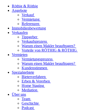
Röthig & Röthig
Angebote
Verkauf
Vermietung
Referenzen
Immobilienbewertung
Verkaufen
Tippgeber
Verkaufsprozess
Warum einen Makler beauftragen?
Vorteile von RÖTHIG & RÖTHIG
Vermieten
Vermietungsprozess
Warum einen Makler beauftragen?
Kundenstimmen
Spezialgebiete
Bieterverfahren
Erben & Vererben
Home Staging
Mediation
Über uns
Team
Geschichte
Podcast