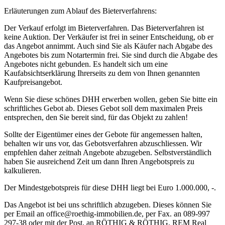
Erläuterungen zum Ablauf des Bieterverfahrens:
Der Verkauf erfolgt im Bieterverfahren. Das Bieterverfahren ist
keine Auktion. Der Verkäufer ist frei in seiner Entscheidung, ob er
das Angebot annimmt. Auch sind Sie als Käufer nach Abgabe des
Angebotes bis zum Notartermin frei. Sie sind durch die Abgabe des
Angebotes nicht gebunden. Es handelt sich um eine
Kaufabsichtserklärung Ihrerseits zu dem von Ihnen genannten
Kaufpreisangebot.
Wenn Sie diese schönes DHH erwerben wollen, geben Sie bitte ein
schriftliches Gebot ab. Dieses Gebot soll dem maximalen Preis
entsprechen, den Sie bereit sind, für das Objekt zu zahlen!
Sollte der Eigentümer eines der Gebote für angemessen halten,
behalten wir uns vor, das Gebotsverfahren abzuschliessen. Wir
empfehlen daher zeitnah Angebote abzugeben. Selbstverständlich
haben Sie ausreichend Zeit um dann Ihren Angebotspreis zu
kalkulieren.
Der Mindestgebotspreis für diese DHH liegt bei Euro 1.000.000, -.
Das Angebot ist bei uns schriftlich abzugeben. Dieses können Sie
per Email an office@roethig-immobilien.de, per Fax. an 089-997
297-38 oder mit der Post, an RÖTHIG & RÖTHIG, REM Real