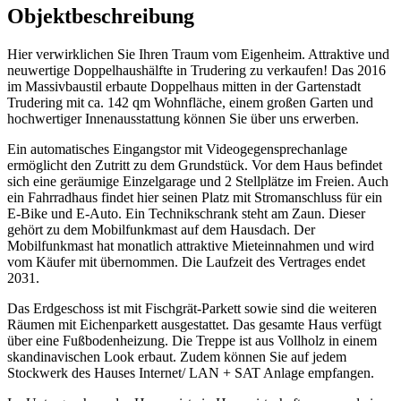
Objektbeschreibung
Hier verwirklichen Sie Ihren Traum vom Eigenheim. Attraktive und
neuwertige Doppelhaushälfte in Trudering zu verkaufen! Das 2016
im Massivbaustil erbaute Doppelhaus mitten in der Gartenstadt
Trudering mit ca. 142 qm Wohnfläche, einem großen Garten und
hochwertiger Innenausstattung können Sie über uns erwerben.
Ein automatisches Eingangstor mit Videogegensprechanlage
ermöglicht den Zutritt zu dem Grundstück. Vor dem Haus befindet
sich eine geräumige Einzelgarage und 2 Stellplätze im Freien. Auch
ein Fahrradhaus findet hier seinen Platz mit Stromanschluss für ein
E-Bike und E-Auto. Ein Technikschrank steht am Zaun. Dieser
gehört zu dem Mobilfunkmast auf dem Hausdach. Der
Mobilfunkmast hat monatlich attraktive Mieteinnahmen und wird
vom Käufer mit übernommen. Die Laufzeit des Vertrages endet
2031.
Das Erdgeschoss ist mit Fischgrät-Parkett sowie sind die weiteren
Räumen mit Eichenparkett ausgestattet. Das gesamte Haus verfügt
über eine Fußbodenheizung. Die Treppe ist aus Vollholz in einem
skandinavischen Look erbaut. Zudem können Sie auf jedem
Stockwerk des Hauses Internet/ LAN + SAT Anlage empfangen.