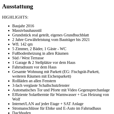
Ausstattung
HIGHLIGHTS:
Baujahr 2016
Massivbauhausstil
Grundstück real geteilt, eigenes Grundbuchblatt
2 Jahre Gewährleistung vom Bauträger bis 2021
Wfl. 142 qm
5 Zimmer, 2 Bäder, 1 Gäste - WC
Fußbodenheizung in allen Räumen
Süd / West Terrasse
1 Garage & 2 Stellplätze vor dem Haus
Fahrradraum vor dem Haus
Gesamte Wohnung mit Parkett (EG: Fischgrät-Parkett,
weiteren Räumen mit Eichenparkett)
Rollläden an allen Fenstern
3-fach verglaste Schallschutzfenster
Automatisches Tor und Pforte mit Video Gegensprechanlage
Effiziente Solarthermie für Warmwasser + Gas Heizung von
Wolf
Internet/LAN auf jeder Etage + SAT Anlage
Stromanschlüsse für Ebike und E-Auto im Fahrradhaus
Dachboden