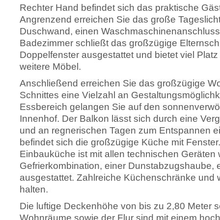
Rechter Hand befindet sich das praktische Gäst
Angrenzend erreichen Sie das große Tageslich
Duschwand, einen Waschmaschinenanschluss u
Badezimmer schließt das großzügige Elternschl
Doppelfenster ausgestattet und bietet viel Plat
weitere Möbel.
Anschließend erreichen Sie das großzügige W
Schnittes eine Vielzahl an Gestaltungsmöglichk
Essbereich gelangen Sie auf den sonnenverwöh
Innenhof. Der Balkon lässt sich durch eine Ver
und an regnerischen Tagen zum Entspannen einl
befindet sich die großzügige Küche mit Fenste
Einbauküche ist mit allen technischen Geräten 
Gefrierkombination, einer Dunstabzugshaube,
ausgestattet. Zahlreiche Küchenschränke und 
halten.
Die luftige Deckenhöhe von bis zu 2,80 Meter 
Wohnräume sowie der Flur sind mit einem hoch