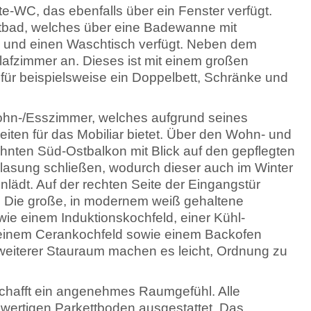
e-WC, das ebenfalls über ein Fenster verfügt.
tbad, welches über eine Badewanne mit
nd einen Waschtisch verfügt. Neben dem
afzimmer an. Dieses ist mit einem großen
z für beispielsweise ein Doppelbett, Schränke und
ohn-/Esszimmer, welches aufgrund seines
eiten für das Mobiliar bietet. Über den Wohn- und
nten Süd-Ostbalkon mit Blick auf den gepflegten
glasung schließen, wodurch dieser auch im Winter
ädt. Auf der rechten Seite der Eingangstür
r. Die große, in modernem weiß gehaltene
wie einem Induktionskochfeld, einer Kühl-
 einem Cerankochfeld sowie einem Backofen
weiterer Stauraum machen es leicht, Ordnung zu
schafft ein angenehmes Raumgefühl. Alle
wertigen Parkettboden ausgestattet. Das