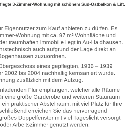
pflegte 3-Zimmer-Wohnung mit schönem Süd-Ostbalkon & Lift.
 für Eigennutzer zum Kauf anbieten zu dürfen. Es
-Zimmer-Wohnung mit ca. 97 m² Wohnfläche und
r traumhaften Immobilie liegt in Au-Haidhausen.
rstechnisch auch aufgrund der Lage direkt an
il Bogenhausen zuzuordnen.
 Obergeschoss eines gepflegten, 1936 – 1939
r 2002 bis 2004 nachhaltig kernsaniert wurde.
nung zusätzlich mit dem Aufzug.
nladenden Flur empfangen, welcher alle Räume
 für eine große Garderobe und weiteren Stauraum
ein praktischer Abstellraum, mit viel Platz für Ihre
schließend erreichen Sie das hervorragend
roßes Doppelfenster mit viel Tageslicht versorgt
 oder Arbeitszimmer genutzt werden.