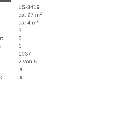
LS-
3419
2
ca. 97 m
2
ca. 4 m
3
r:
2
:
1
1937
2 von 5
ja
:
ja
Thomas Röthig
(Assessor (jur.))
Pienzenauerstr. 2
81679 München
+49 89 997297-0
+49 89 997297-38