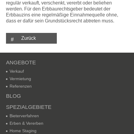
regulär verkauft, verschenkt, vererbt oder beliehen
werden. Für den Erbbaurechtsgeber bedeutet der
Erbbauzins eine regelmäßige Einnahmequelle ohne,
dass er dafür sein Grundstücksrecht abtreten muss.
Zurück
ANGEBOTE
Verkauf
Vermietung
Referenzen
BLOG
SPEZIALGEBIETE
Bieterverfahren
Erben & Vererben
Home Staging