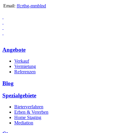
Email:
ff
c
r
th
g-
mm
b
l
n
d
Angebote
Verkauf
Vermietung
Referenzen
Blog
Spezialgebiete
Bieterverfahren
Erben & Vererben
Home Staging
Mediation