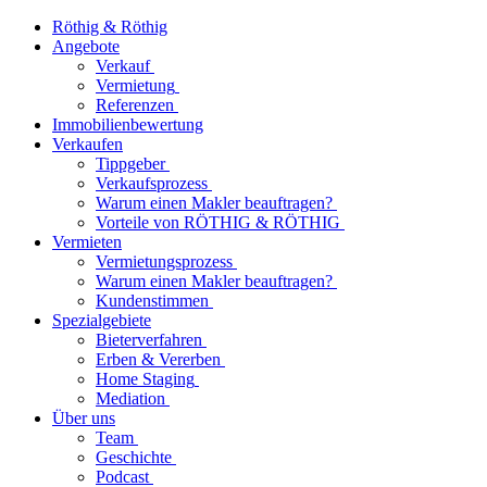
Röthig & Röthig
Angebote
Verkauf
Vermietung
Referenzen
Immobilienbewertung
Verkaufen
Tippgeber
Verkaufsprozess
Warum einen Makler beauftragen?
Vorteile von RÖTHIG & RÖTHIG
Vermieten
Vermietungsprozess
Warum einen Makler beauftragen?
Kundenstimmen
Spezialgebiete
Bieterverfahren
Erben & Vererben
Home Staging
Mediation
Über uns
Team
Geschichte
Podcast