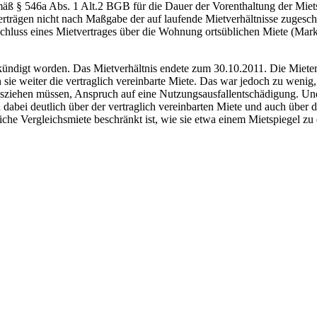
gemäß § 546a Abs. 1 Alt.2 BGB für die Dauer der Vorenthaltung der Mi
erträgen nicht nach Maßgabe der auf laufende Mietverhältnisse zugesc
chluss eines Mietvertrages über die Wohnung ortsüblichen Miete (Mark
digt worden. Das Mietverhältnis endete zum 30.10.2011. Die Mieter 
sie weiter die vertraglich vereinbarte Miete. Das war jedoch zu wenig,
sziehen müssen, Anspruch auf eine Nutzungsausfallentschädigung. Und di
dabei deutlich über der vertraglich vereinbarten Miete und auch über d
liche Vergleichsmiete beschränkt ist, wie sie etwa einem Mietspiegel z